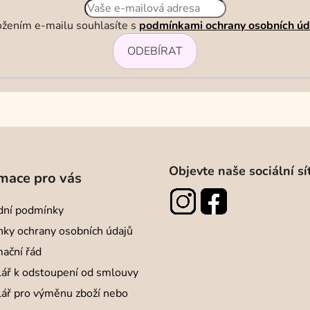
ý
p
ožením e-mailu souhlasíte s
podmínkami ochrany osobních úd
i
s
ODEBÍRAT
u
Objevte naše sociální sí
mace pro vás
ní podmínky
ky ochrany osobních údajů
ační řád
ář k odstoupení od smlouvy
ář pro výměnu zboží nebo