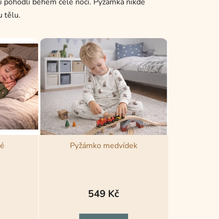
í pohodlí během celé noci. Pyžamka nikde
 tělu.
é
Pyžámko medvídek
549 Kč