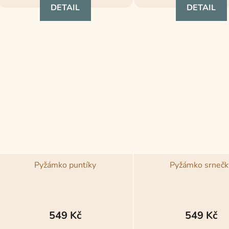
DETAIL
DETAIL
Pyžámko puntíky
Pyžámko srnečk
Průměrné
hodnocení
549 Kč
549 Kč
produktu