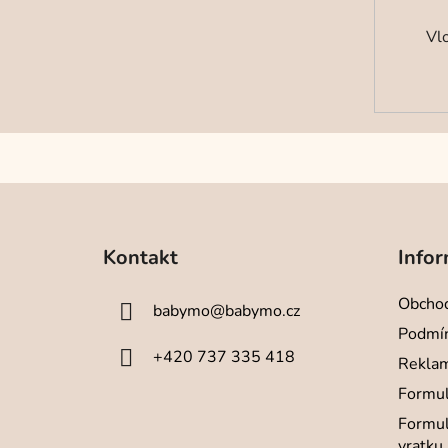
Vl
Z
á
Kontakt
Infor
p
a
Obchod
babymo
@
babymo.cz
t
Podmín
í
+420 737 335 418
Reklam
Formul
Formul
vratku