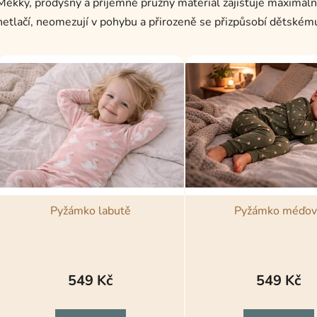
Měkký, prodyšný a příjemně pružný materiál zajišťuje maximáln
netlačí, neomezují v pohybu a přirozeně se přizpůsobí dětskému
V
ý
p
s
p
r
o
d
Pyžámko labutě
Pyžámko méďov
u
k
t
ů
549 Kč
549 Kč