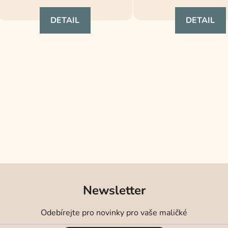
je
DETAIL
DETAIL
5,0
z
5
hvězdiček.
O
v
l
á
d
a
c
í
p
r
v
Newsletter
k
y
Odebírejte pro novinky pro vaše maličké
v