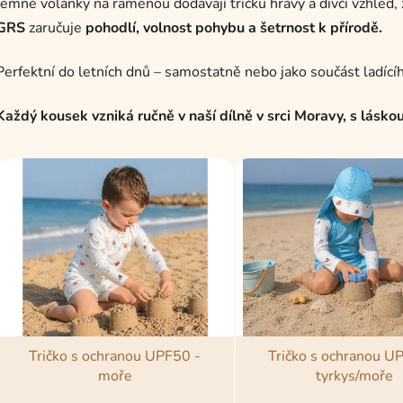
Jemné volánky na ramenou dodávají tričku hravý a dívčí vzhled,
GRS
zaručuje
pohodlí, volnost pohybu a šetrnost k přírodě.
Perfektní do letních dnů – samostatně nebo jako součást ladícíh
Každý kousek vzniká ručně v naší dílně v srci Moravy, s lásko
V
ý
p
s
p
r
o
d
Tričko s ochranou UPF50 -
Tričko s ochranou U
u
moře
tyrkys/moře
k