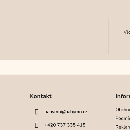
Vl
Z
á
Kontakt
Infor
p
a
Obchod
babymo
@
babymo.cz
t
Podmín
í
+420 737 335 418
Reklam