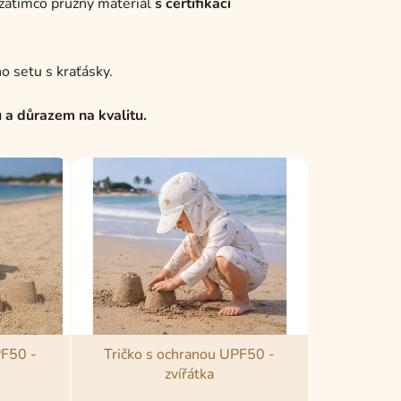
 zatímco pružný materiál
s certifikací
o setu s kraťásky.
u a důrazem na kvalitu.
PF50 -
Tričko s ochranou UPF50 -
zvířátka