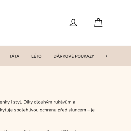
TÁTA
LÉTO
DÁRKOVÉ POUKAZY
O MNĚ
venky i styl. Díky dlouhým rukávům a
ytuje spolehlivou ochranu před sluncem – je