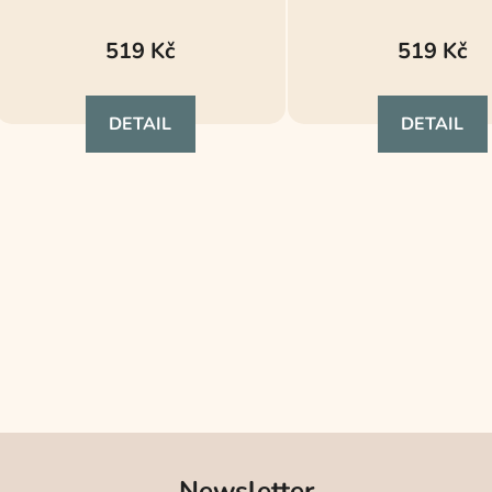
t
ů
519 Kč
519 Kč
DETAIL
DETAIL
O
v
l
á
d
a
c
í
p
r
v
Newsletter