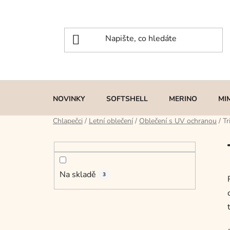
Přejít
na
obsah
NOVINKY
SOFTSHELL
MERINO
MI
Chlapečci
/
Letní oblečení
/
Oblečení s UV ochranou
/
Tr
P
o
s
Na skladě
t
3
r
a
n