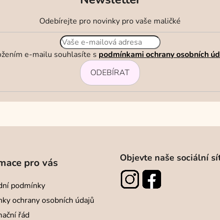
k
y
Odebírejte pro novinky pro vaše maličké
v
ý
p
ožením e-mailu souhlasíte s
podmínkami ochrany osobních úd
i
s
ODEBÍRAT
u
Objevte naše sociální sí
mace pro vás
ní podmínky
ky ochrany osobních údajů
ační řád