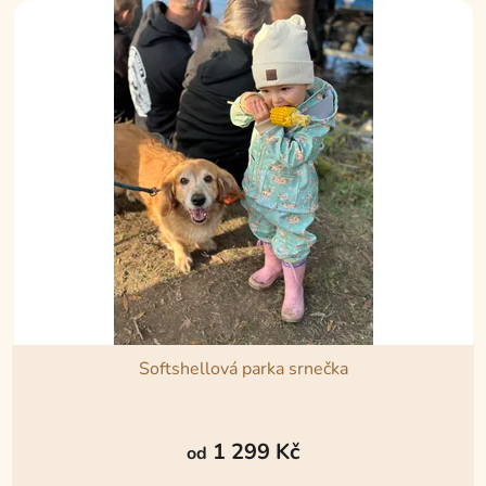
Softshellová parka srnečka
Průměrné
hodnocení
1 299 Kč
od
produktu