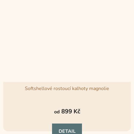
Softshellové rostoucí kalhoty magnolie
Průměrné
hodnocení
899 Kč
od
produktu
je
DETAIL
5,0