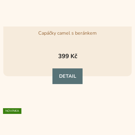
Capáčky camel s beránkem
Průměrné
hodnocení
399 Kč
produktu
je
DETAIL
5,0
z
5
hvězdiček.
NOVINKA