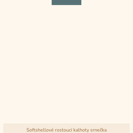
z
5
hvězdiček.
Softshellové rostoucí kalhoty srnečka