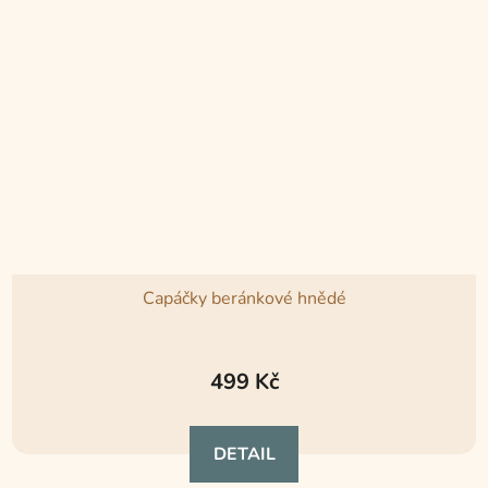
Capáčky beránkové hnědé
Průměrné
hodnocení
499 Kč
produktu
je
DETAIL
5,0
z