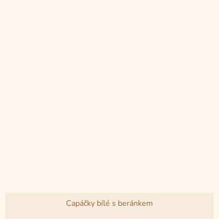
5
hvězdiček.
Capáčky bílé s beránkem