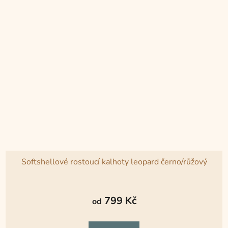
Softshellové rostoucí kalhoty leopard černo/růžový
Průměrné
hodnocení
799 Kč
od
produktu
je