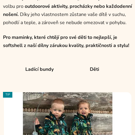
l
volbu pro
outdoorové aktivity, procházky nebo každodenní
nošení.
Díky jeho vlastnostem zůstane vaše dítě v suchu,
pohodlí a teple, a zároveň se nebude omezovat v pohybu.
Pro maminky, které chtějí pro své děti to nejlepší, je
softshell z naší dílny zárukou kvality, praktičnosti a stylu!
Ladící bundy
Děti
V
TIP
ý
p
i
s
p