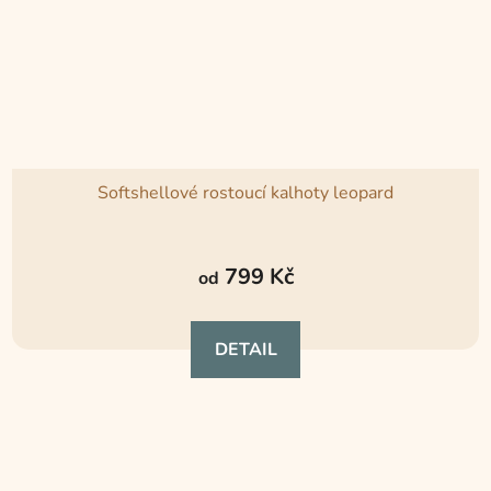
Softshellové rostoucí kalhoty leopard
Průměrné
hodnocení
799 Kč
od
produktu
je
DETAIL
5,0
z
5
hvězdiček.