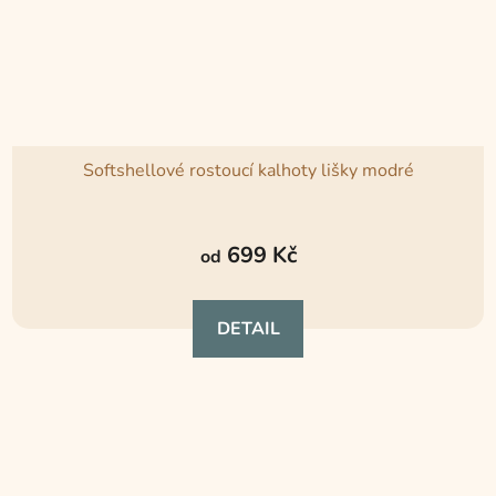
Softshellové rostoucí kalhoty lišky modré
Průměrné
hodnocení
699 Kč
od
produktu
je
DETAIL
5,0
z
5
hvězdiček.