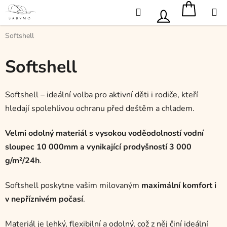
Přejít
Hledat
na
obsah
Softshell
Softshell
P
o
s
Softshell – ideální volba pro aktivní děti i rodiče, kteří
t
hledají spolehlivou ochranu před deštěm a chladem.
r
a
Velmi odolný materiál s
vysokou voděodolností vodní
n
sloupec 10 000mm a vynikající prodyšností 3 000
n
g/m²/24h
.
í
p
Softshell poskytne vašim milovaným
maximální komfort i
a
v nepříznivém počasí
.
n
e
Materiál je lehký, flexibilní a odolný, což z něj činí ideální