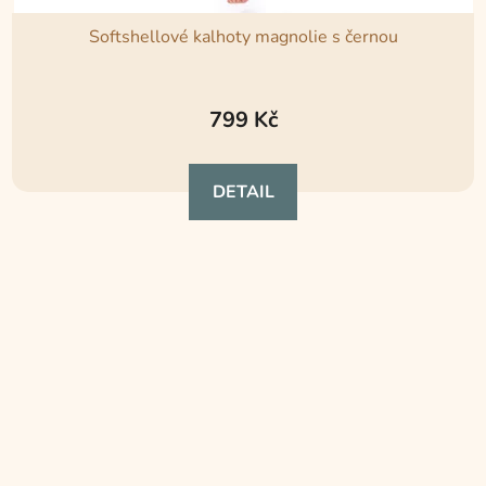
Softshellové kalhoty magnolie s černou
Průměrné
hodnocení
799 Kč
produktu
je
DETAIL
5,0
z
5
hvězdiček.