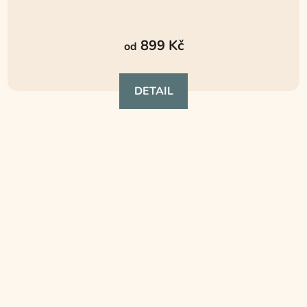
Průměrné
hodnocení
899 Kč
od
produktu
je
DETAIL
5,0
z
5
hvězdiček.