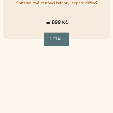
Softshellové rostoucí kalhoty leopard růžový
Průměrné
hodnocení
899 Kč
od
produktu
je
DETAIL
4,8
z
5
hvězdiček.