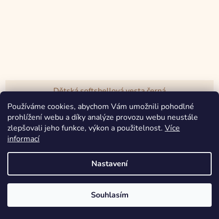
Dětská softshellová vesta černá
Používáme cookies, abychom Vám umožnili pohodlné
prohlížení webu a díky analýze provozu webu neustále
999 Kč
zlepšovali jeho funkce, výkon a použitelnost.
Více
od
informací
DETAIL
Nastavení
V srdci Moravy šijeme prémiové oblečení z certifikovaných materiálů
Souhlasím
nejvyšší kvality.
NOVINKA