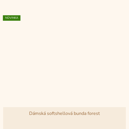
5
hvězdiček.
NOVINKA
Dámská softshellová bunda forest