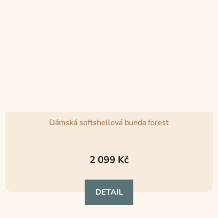
Dámská softshellová bunda forest
Průměrné
hodnocení
2 099 Kč
produktu
je
DETAIL
5,0
z