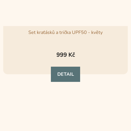
Set kraťásků a trička UPF50 - květy
Průměrné
hodnocení
999 Kč
produktu
je
DETAIL
5,0
z
5
hvězdiček.