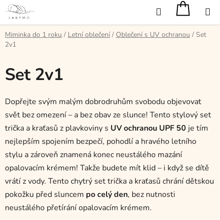
Přejít
Hledat
na
obsah
Miminka do 1 roku
/
Letní oblečení
/
Oblečení s UV ochranou
/
Set
2v1
Set 2v1
Dopřejte svým malým dobrodruhům svobodu objevovat
svět bez omezení – a bez obav ze slunce! Tento stylový set
trička a kraťasů z plavkoviny s
UV ochranou UPF 50
je tím
nejlepším spojením bezpečí, pohodlí a hravého letního
stylu a zároveň znamená konec neustálého mazání
opalovacím krémem! Takže budete mít klid – i když se dítě
vrátí z vody. Tento chytrý set trička a kraťasů chrání dětskou
pokožku před sluncem
po celý den
, bez nutnosti
neustálého přetírání opalovacím krémem.