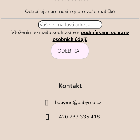
a
c
Odebírejte pro novinky pro vaše maličké
í
p
r
Vložením e-mailu souhlasíte s
podmínkami ochrany
v
osobních údajů
k
ODEBÍRAT
y
v
ý
Z
p
i
á
Kontakt
s
p
u
a
babymo
@
babymo.cz
t
í
+420 737 335 418