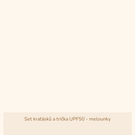
5
hvězdiček.
Set kraťásků a trička UPF50 - melounky