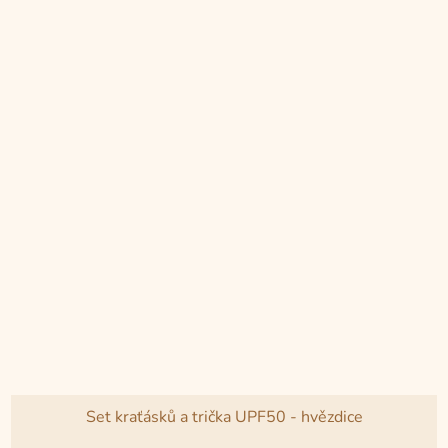
z
5
hvězdiček.
Set kraťásků a trička UPF50 - hvězdice