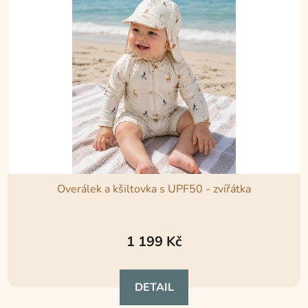
Overálek a kšiltovka s UPF50 - zvířátka
Průměrné
hodnocení
1 199 Kč
produktu
je
DETAIL
5,0