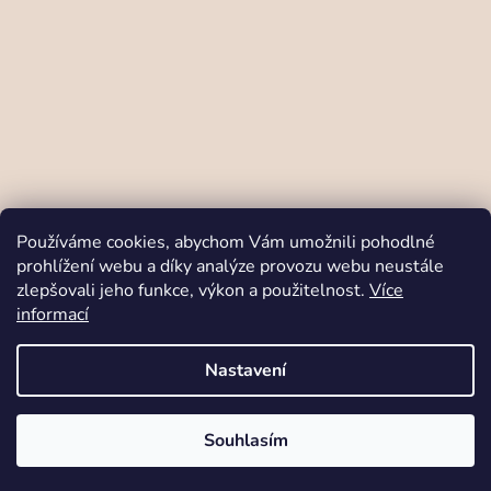
Sledovat na Instagramu
Používáme cookies, abychom Vám umožnili pohodlné
prohlížení webu a díky analýze provozu webu neustále
zlepšovali jeho funkce, výkon a použitelnost.
Více
Odstoupit od smlouvy
informací
Nastavení
Vytvořil Shoptet
Copyright 2026
Babymo.cz
. Všechna práva
vyhrazena.
Designed and coded by
Brandeus
V srdci Moravy šijeme prémiové oblečení z certifikovaných materiálů
Souhlasím
nejvyšší kvality.