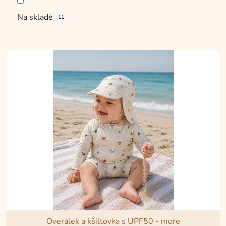
Na skladě
11
V
ý
p
i
s
p
r
o
d
u
k
t
ů
Overálek a kšiltovka s UPF50 - moře