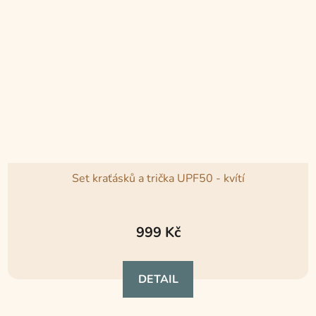
Set kraťásků a trička UPF50 - kvítí
Průměrné
hodnocení
999 Kč
produktu
je
DETAIL
5,0
z