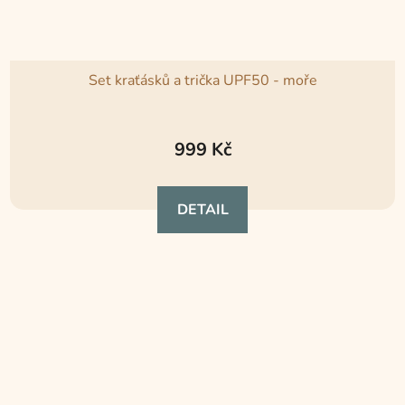
Set kraťásků a trička UPF50 - moře
Průměrné
hodnocení
999 Kč
produktu
je
DETAIL
5,0
z
5
hvězdiček.