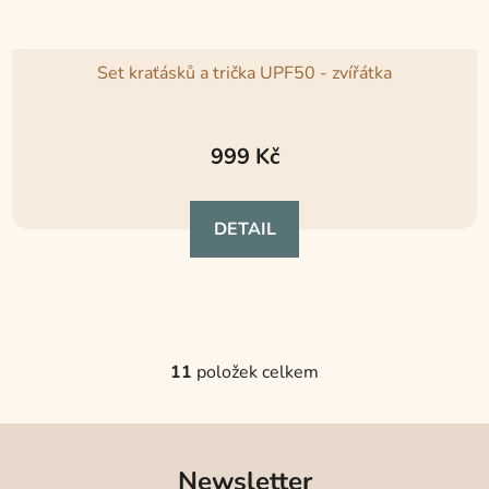
Set kraťásků a trička UPF50 - zvířátka
999 Kč
DETAIL
11
položek celkem
O
v
l
á
Newsletter
d