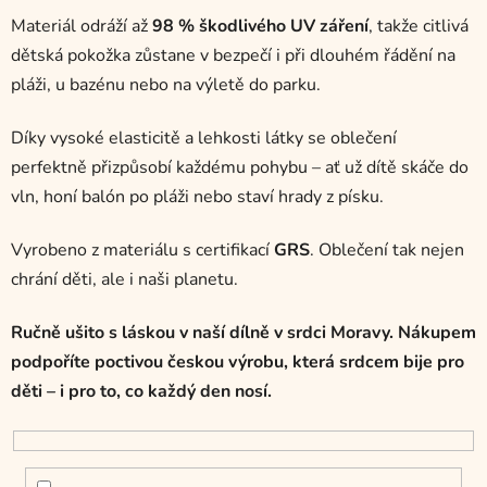
Materiál odráží až
98 % škodlivého UV záření
, takže citlivá
dětská pokožka zůstane v bezpečí i při dlouhém řádění na
pláži, u bazénu nebo na výletě do parku.
Díky vysoké elasticitě a lehkosti látky se oblečení
perfektně přizpůsobí každému pohybu – ať už dítě skáče do
vln, honí balón po pláži nebo staví hrady z písku.
Vyrobeno z materiálu s certifikací
GRS
. Oblečení tak nejen
chrání děti, ale i naši planetu.
Ručně ušito s láskou v naší dílně v srdci Moravy. Nákupem
podpoříte poctivou českou výrobu, která srdcem bije pro
děti – i pro to, co každý den nosí.