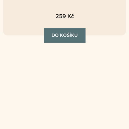
Průměrné
hodnocení
259 Kč
produktu
je
DO KOŠÍKU
5,0
z
5
hvězdiček.