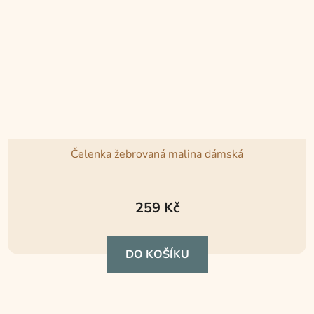
Čelenka žebrovaná malina dámská
Průměrné
hodnocení
259 Kč
produktu
je
DO KOŠÍKU
5,0
z
5
hvězdiček.