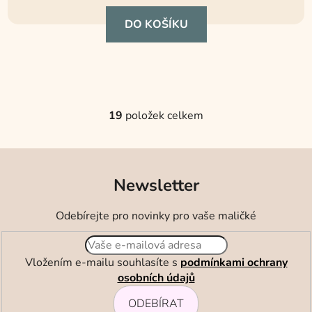
je
DO KOŠÍKU
5,0
z
5
hvězdiček.
19
položek celkem
O
v
l
á
Newsletter
d
a
c
Odebírejte pro novinky pro vaše maličké
í
p
r
Vložením e-mailu souhlasíte s
podmínkami ochrany
v
osobních údajů
k
ODEBÍRAT
y