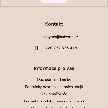
v
ý
Z
p
i
á
Kontakt
s
p
u
a
babymo
@
babymo.cz
t
í
+420 737 335 418
Informace pro vás
Obchodní podmínky
Podmínky ochrany osobních údajů
Reklamační řád
Formulář k odstoupení od smlouvy