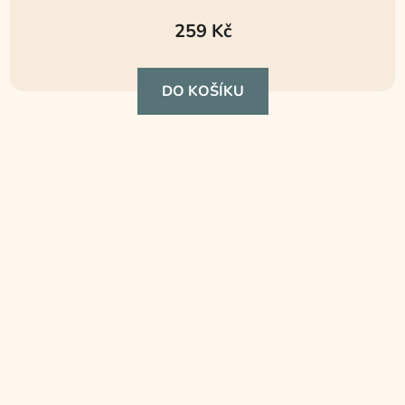
hodnocení
259 Kč
produktu
je
DO KOŠÍKU
5,0
z
5
hvězdiček.