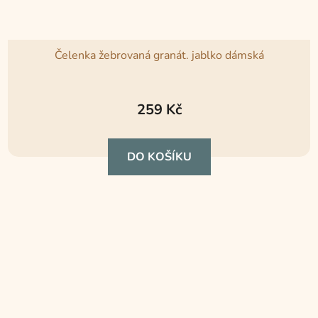
Čelenka žebrovaná granát. jablko dámská
Průměrné
hodnocení
259 Kč
produktu
je
DO KOŠÍKU
5,0
z
5
hvězdiček.