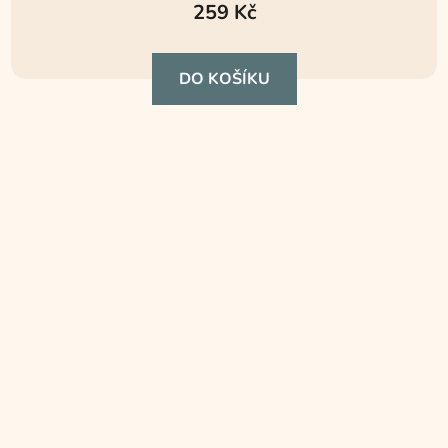
hodnocení
259 Kč
produktu
je
DO KOŠÍKU
5,0
z
5
hvězdiček.