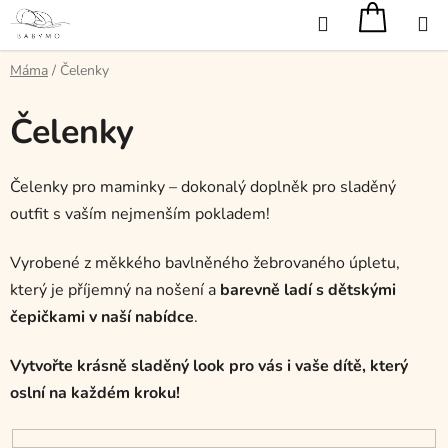
Přejít
Hledat
na
obsah
Máma
/
Čelenky
Čelenky
Čelenky pro maminky – dokonalý doplněk pro sladěný
outfit s vaším nejmenším pokladem!
Vyrobené z měkkého bavlněného žebrovaného úpletu,
který je příjemný na nošení a
barevně ladí s dětskými
čepičkami v naší nabídce
.
Vytvořte krásně sladěný look pro vás i vaše dítě, který
oslní na každém kroku!