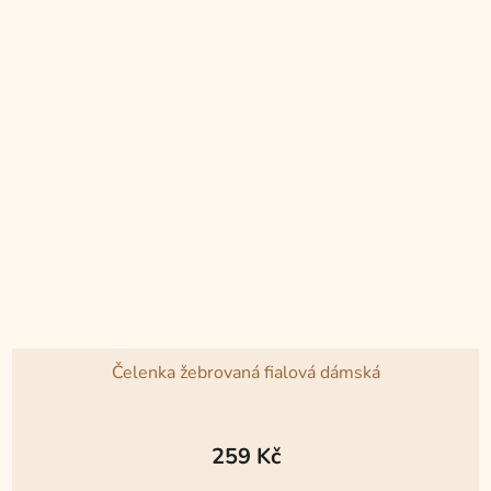
Čelenka žebrovaná fialová dámská
Průměrné
hodnocení
259 Kč
produktu