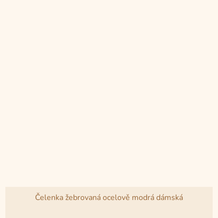
Čelenka žebrovaná ocelově modrá dámská
Průměrné