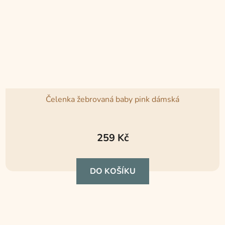
Čelenka žebrovaná baby pink dámská
Průměrné
hodnocení
259 Kč
produktu
je
DO KOŠÍKU
5,0
z
5
hvězdiček.