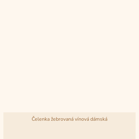
Čelenka žebrovaná vínová dámská
Průměrné