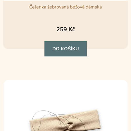
Čelenka žebrovaná béžová dámská
Průměrné
hodnocení
259 Kč
produktu
je
DO KOŠÍKU
5,0
z
5
hvězdiček.