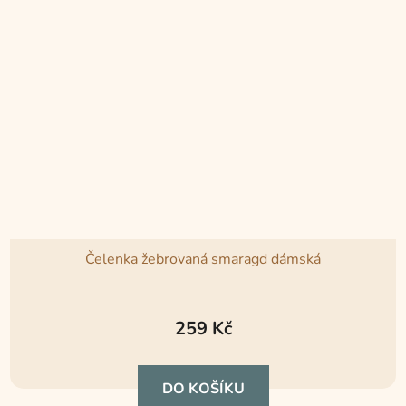
Čelenka žebrovaná smaragd dámská
Průměrné
hodnocení
259 Kč
produktu
je
DO KOŠÍKU
5,0