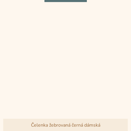
z
5
hvězdiček.
Čelenka žebrovaná černá dámská