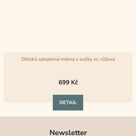
Dětská zateplená mikina s oušky sv. růžová
Průměrné
hodnocení
699 Kč
produktu
je
DETAIL
5,0
z
5
hvězdiček.
Newsletter