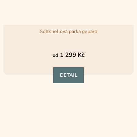
Softshellová parka gepard
Průměrné
hodnocení
1 299 Kč
od
produktu
je
DETAIL
4,8
z
5
hvězdiček.