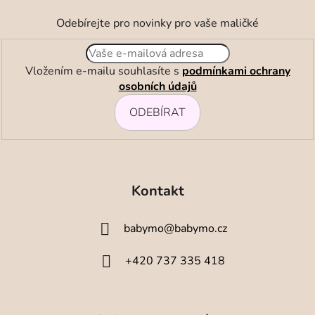
Odebírejte pro novinky pro vaše maličké
Vložením e-mailu souhlasíte s
podmínkami ochrany
osobních údajů
ODEBÍRAT
Z
á
Kontakt
p
a
babymo
@
babymo.cz
t
í
+420 737 335 418