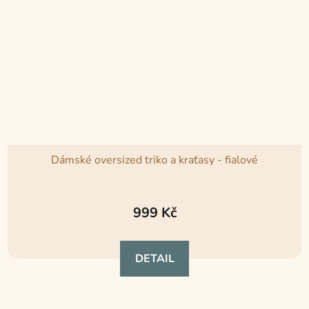
Dámské oversized triko a kraťasy - fialové
Průměrné
hodnocení
999 Kč
produktu
je
DETAIL
5,0
z
5