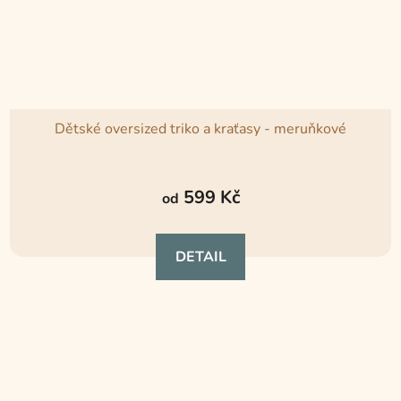
Dětské oversized triko a kraťasy - meruňkové
Průměrné
hodnocení
599 Kč
od
produktu
je
DETAIL
5,0
z
5
hvězdiček.