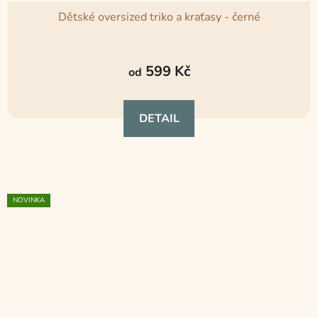
Dětské oversized triko a kraťasy - černé
Průměrné
hodnocení
599 Kč
od
produktu
je
DETAIL
5,0
z
5
hvězdiček.
NOVINKA