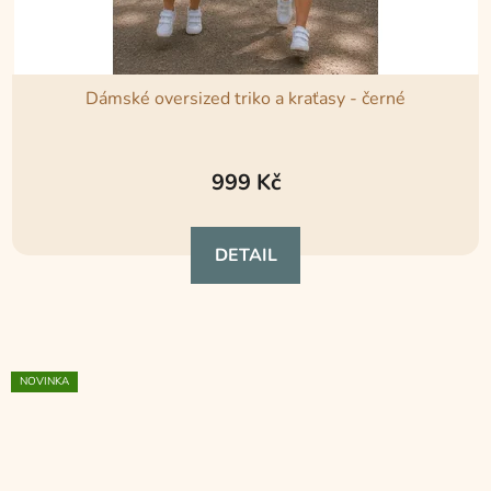
Dámské oversized triko a kraťasy - černé
Průměrné
hodnocení
999 Kč
produktu
je
DETAIL
5,0
z
5
hvězdiček.
NOVINKA