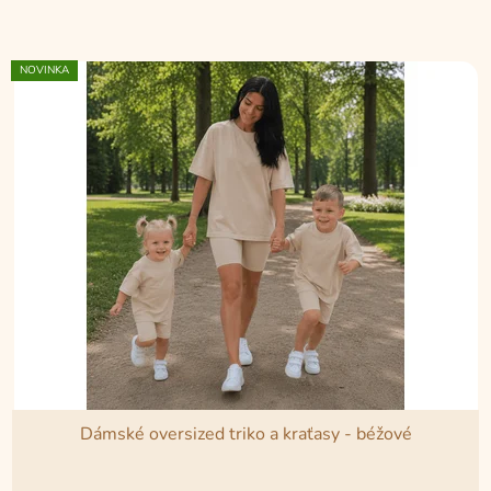
5
hvězdiček.
NOVINKA
Dámské oversized triko a kraťasy - béžové
Průměrné