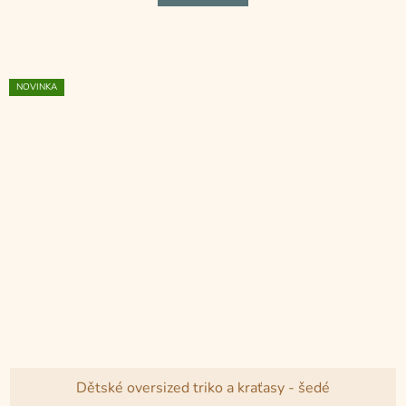
z
5
hvězdiček.
NOVINKA
Dětské oversized triko a kraťasy - šedé