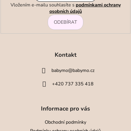
r
Vložením e-mailu souhlasíte s
podmínkami ochrany
v
osobních údajů
k
ODEBÍRAT
y
v
ý
Z
p
i
á
Kontakt
s
p
u
a
babymo
@
babymo.cz
t
í
+420 737 335 418
Informace pro vás
Obchodní podmínky