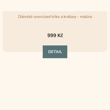
Dámské oversized triko a kraťasy - malina
Průměrné
hodnocení
999 Kč
produktu
je
DETAIL
4,9
z
5
hvězdiček.