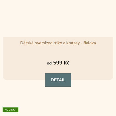
Dětské oversized triko a kraťasy - fialová
Průměrné
hodnocení
599 Kč
od
produktu
je
DETAIL
5,0
z
5
hvězdiček.
NOVINKA