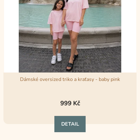
s
p
r
o
d
u
k
t
ů
Dámské oversized triko a kraťasy - baby pink
Průměrné
hodnocení
999 Kč
produktu
je
DETAIL
5,0
z