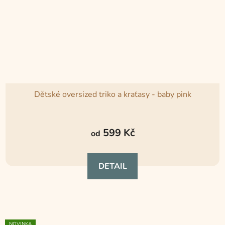
Dětské oversized triko a kraťasy - baby pink
Průměrné
hodnocení
599 Kč
od
produktu
je
DETAIL
5,0
z
5
hvězdiček.
NOVINKA