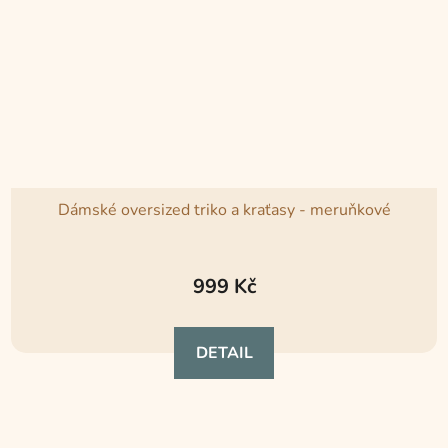
Dámské oversized triko a kraťasy - meruňkové
Průměrné
hodnocení
999 Kč
produktu
je
DETAIL
5,0
z
5
hvězdiček.