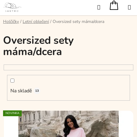
Přejít
Hledat
na
obsah
Holčičky
/
Letní oblečení
/
Oversized sety máma/dcera
Oversized sety
máma/dcera
Na skladě
13
V
NOVINKA
ý
p
i