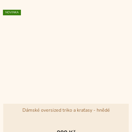
hvězdiček.
NOVINKA
Dámské oversized triko a kraťasy - hnědé