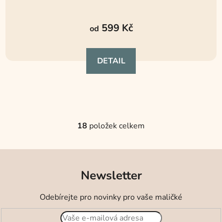
Průměrné
hodnocení
599 Kč
od
produktu
je
DETAIL
5,0
z
5
hvězdiček.
18
položek celkem
O
v
l
á
Newsletter
d
a
c
Odebírejte pro novinky pro vaše maličké
í
p