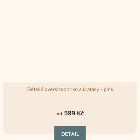
Dětské oversized triko a kraťasy - pink
Průměrné
hodnocení
599 Kč
od
produktu
je
DETAIL
5,0