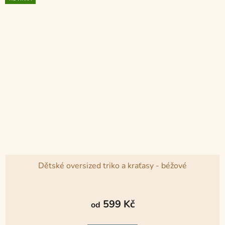
Dětské oversized triko a kraťasy - béžové
Průměrné
hodnocení
599 Kč
od
produktu