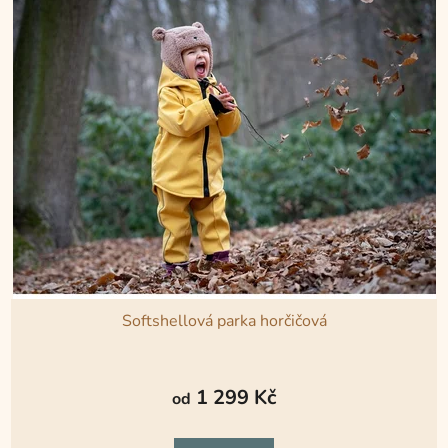
hvězdiček.
Softshellová parka horčičová
Průměrné
hodnocení
1 299 Kč
od
produktu
je