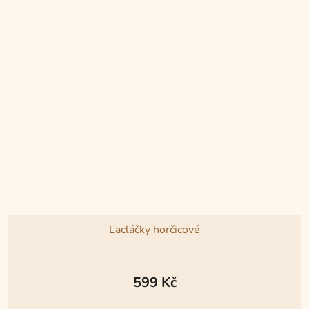
hvězdiček.
Lacláčky horčicové
Průměrné
hodnocení
599 Kč
produktu