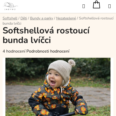
Přejít
Hledat
na
obsah
Softshell
/
Děti
/
Bundy a parky
/
Nezateplené
/
Softshellová rostoucí
bunda lvíčci
Softshellová rostoucí
bunda lvíčci
Průměrné
4 hodnocení
Podrobnosti hodnocení
hodnocení
produktu
je
5,0
z
5
hvězdiček.