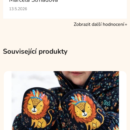
Hodnocení obchodu je 5 z 5 hvězdiček.
13.5.2026
Zobrazit další hodnocení
Související produkty