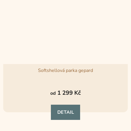
Softshellová parka gepard
Průměrné
hodnocení
1 299 Kč
od
produktu
je
DETAIL
4,8
z
5