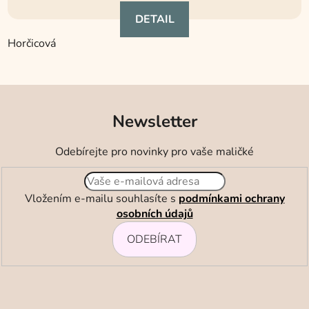
je
DETAIL
5,0
z
Horčicová
5
hvězdiček.
Newsletter
Odebírejte pro novinky pro vaše maličké
Vložením e-mailu souhlasíte s
podmínkami ochrany
osobních údajů
ODEBÍRAT
Z
á