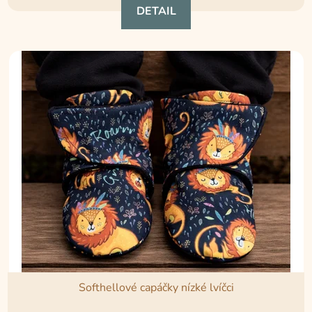
DETAIL
5,0
z
5
hvězdiček.
Softhellové capáčky nízké lvíčci