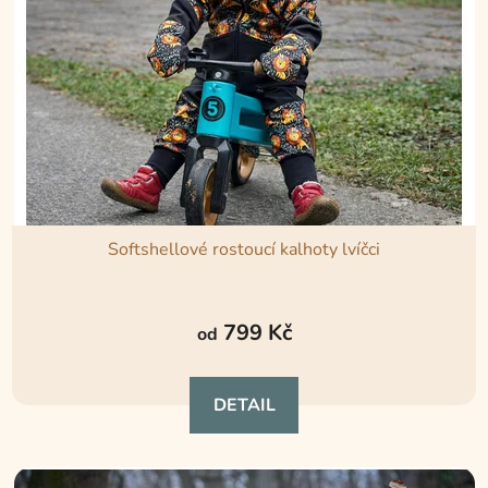
Softshellové rostoucí kalhoty lvíčci
Průměrné
hodnocení
799 Kč
od
produktu
je
DETAIL
5,0
z
5