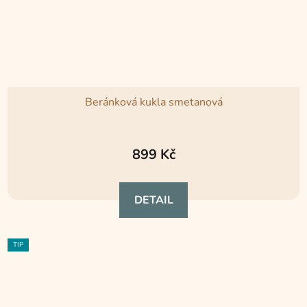
Beránková kukla smetanová
Průměrné
hodnocení
899 Kč
produktu
je
DETAIL
5,0
z
5
TIP
hvězdiček.