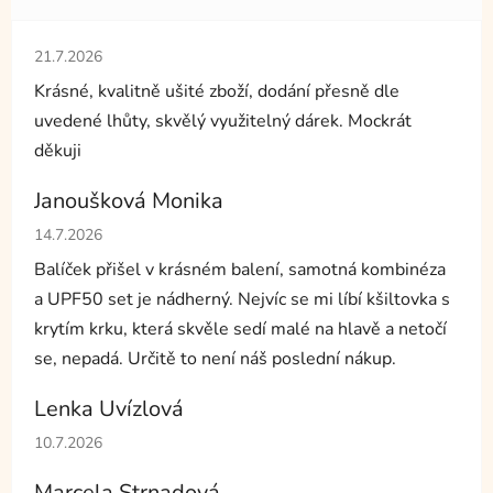
Hodnocení obchodu je 5 z 5 hvězdiček.
21.7.2026
Krásné, kvalitně ušité zboží, dodání přesně dle
uvedené lhůty, skvělý využitelný dárek. Mockrát
děkuji
Janoušková Monika
Hodnocení obchodu je 5 z 5 hvězdiček.
14.7.2026
Balíček přišel v krásném balení, samotná kombinéza
a UPF50 set je nádherný. Nejvíc se mi líbí kšiltovka s
krytím krku, která skvěle sedí malé na hlavě a netočí
se, nepadá. Určitě to není náš poslední nákup.
Lenka Uvízlová
Hodnocení obchodu je 5 z 5 hvězdiček.
10.7.2026
Marcela Strnadová