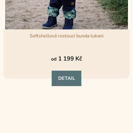
Softshellová rostoucí bunda tukani
Průměrné
hodnocení
1 199 Kč
od
produktu
je
DETAIL
5,0
z
5
hvězdiček.