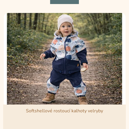
z
5
hvězdiček.
Softshellové rostoucí kalhoty velryby
Průměrné