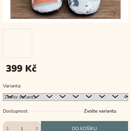
399 Kč
Měrná
cena:
Varianta:
Dostupnost
Zvolte variantu
DO KOŠÍKU