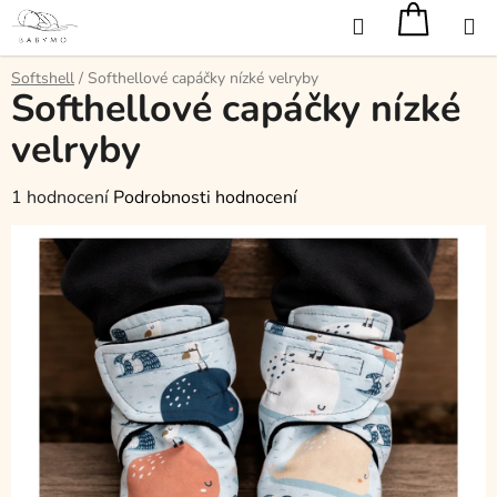
Přejít
Hledat
na
obsah
Softshell
/
Softhellové capáčky nízké velryby
Softhellové capáčky nízké
velryby
Průměrné
1 hodnocení
Podrobnosti hodnocení
hodnocení
produktu
je
5,0
z
5
hvězdiček.