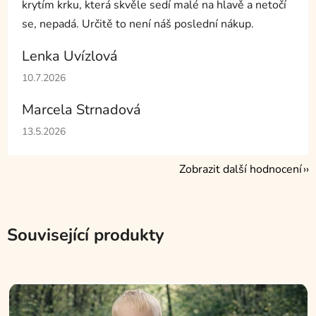
krytím krku, která skvěle sedí malé na hlavě a netočí
se, nepadá. Určitě to není náš poslední nákup.
Lenka Uvízlová
Hodnocení obchodu je 5 z 5 hvězdiček.
10.7.2026
Marcela Strnadová
Hodnocení obchodu je 5 z 5 hvězdiček.
13.5.2026
Zobrazit další hodnocení
Související produkty