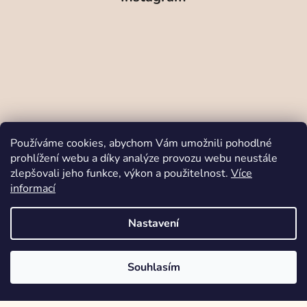
Používáme cookies, abychom Vám umožnili pohodlné
prohlížení webu a díky analýze provozu webu neustále
zlepšovali jeho funkce, výkon a použitelnost.
Více
Sledovat na Instagramu
informací
Odstoupit od smlouvy
Nastavení
V srdci Moravy šijeme prémiové oblečení z certifikovaných materiálů
Souhlasím
Vytvořil Shoptet
nejvyšší kvality.
Copyright 2026
Babymo.cz
. Všechna práva
vyhrazena.
Designed and coded by
Brandeus