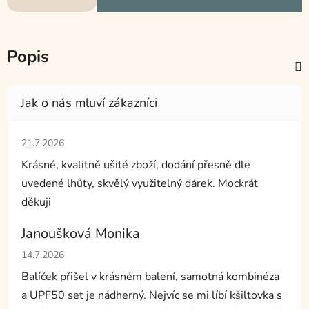
Popis
Hodnocení obchodu je 5 z 5 hvězdiček.
21.7.2026
Krásné, kvalitně ušité zboží, dodání přesně dle
uvedené lhůty, skvělý využitelný dárek. Mockrát
děkuji
Janoušková Monika
Hodnocení obchodu je 5 z 5 hvězdiček.
14.7.2026
Balíček přišel v krásném balení, samotná kombinéza
a UPF50 set je nádherný. Nejvíc se mi líbí kšiltovka s