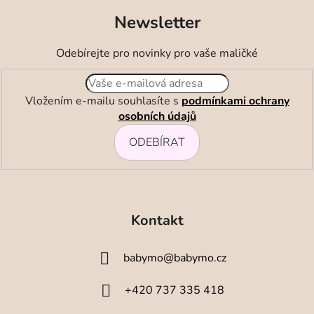
Newsletter
Odebírejte pro novinky pro vaše maličké
Vložením e-mailu souhlasíte s
podmínkami ochrany
osobních údajů
ODEBÍRAT
Z
á
Kontakt
p
a
babymo
@
babymo.cz
t
í
+420 737 335 418