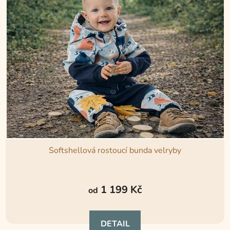
Softshellová rostoucí bunda velryby
Průměrné
hodnocení
1 199 Kč
od
produktu
je
DETAIL
5,0