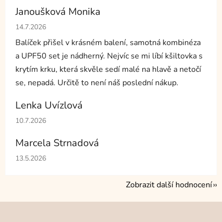
Janoušková Monika
Hodnocení obchodu je 5 z 5 hvězdiček.
14.7.2026
Balíček přišel v krásném balení, samotná kombinéza
a UPF50 set je nádherný. Nejvíc se mi líbí kšiltovka s
krytím krku, která skvěle sedí malé na hlavě a netočí
se, nepadá. Určitě to není náš poslední nákup.
Lenka Uvízlová
Hodnocení obchodu je 5 z 5 hvězdiček.
10.7.2026
Marcela Strnadová
Hodnocení obchodu je 5 z 5 hvězdiček.
13.5.2026
Zobrazit další hodnocení