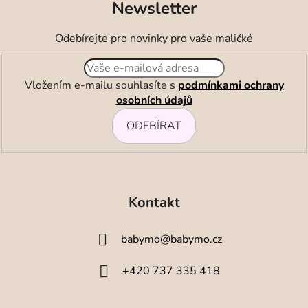
Newsletter
Odebírejte pro novinky pro vaše maličké
Vložením e-mailu souhlasíte s
podmínkami ochrany
osobních údajů
ODEBÍRAT
Z
á
Kontakt
p
a
babymo
@
babymo.cz
t
í
+420 737 335 418