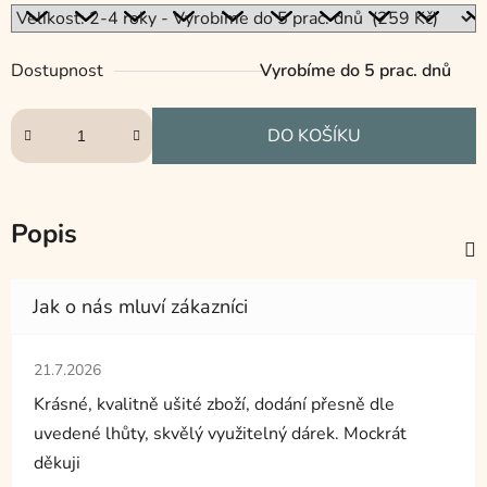
Dostupnost
Vyrobíme do 5 prac. dnů
DO KOŠÍKU
Popis
Hodnocení obchodu je 5 z 5 hvězdiček.
21.7.2026
Krásné, kvalitně ušité zboží, dodání přesně dle
uvedené lhůty, skvělý využitelný dárek. Mockrát
děkuji