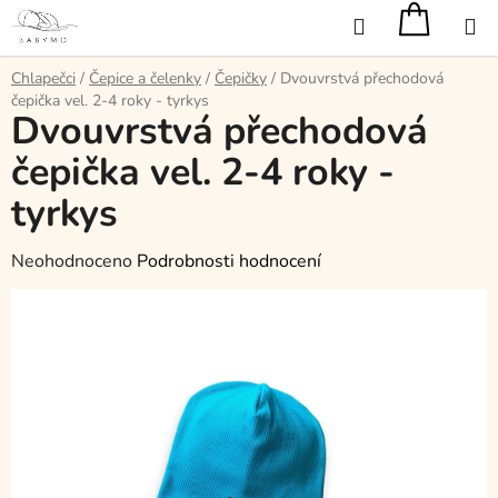
Přejít
Hledat
na
obsah
Chlapečci
/
Čepice a čelenky
/
Čepičky
/
Dvouvrstvá přechodová
čepička vel. 2-4 roky - tyrkys
Dvouvrstvá přechodová
čepička vel. 2-4 roky -
tyrkys
Průměrné
Neohodnoceno
Podrobnosti hodnocení
hodnocení
produktu
je
0,0
z
5
hvězdiček.