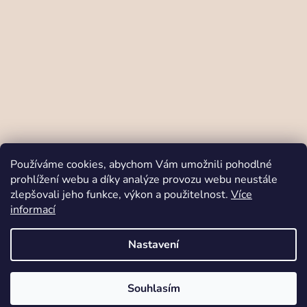
Sledovat na Instagramu
Používáme cookies, abychom Vám umožnili pohodlné
prohlížení webu a díky analýze provozu webu neustále
zlepšovali jeho funkce, výkon a použitelnost.
Více
Odstoupit od smlouvy
informací
Nastavení
Vytvořil Shoptet
Copyright 2026
Babymo.cz
. Všechna práva
vyhrazena.
Designed and coded by
Brandeus
V srdci Moravy šijeme prémiové oblečení z certifikovaných materiálů
Souhlasím
nejvyšší kvality.