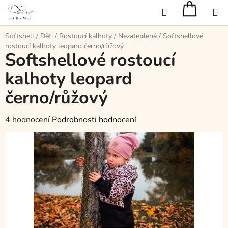
Přejít
Hledat
na
obsah
Softshell
/
Děti
/
Rostoucí kalhoty
/
Nezateplené
/
Softshellové
rostoucí kalhoty leopard černo/růžový
Softshellové rostoucí
kalhoty leopard
černo/růžový
Průměrné
4 hodnocení
Podrobnosti hodnocení
hodnocení
produktu
je
5,0
z
5
hvězdiček.