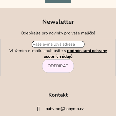
z
5
hvězdiček.
Newsletter
Odebírejte pro novinky pro vaše maličké
Vložením e-mailu souhlasíte s
podmínkami ochrany
osobních údajů
ODEBÍRAT
Z
á
Kontakt
p
a
babymo
@
babymo.cz
t