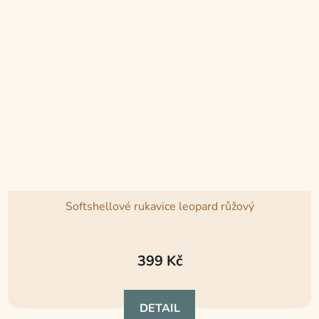
Softshellové rukavice leopard růžový
Průměrné
hodnocení
399 Kč
produktu
je
DETAIL
5,0