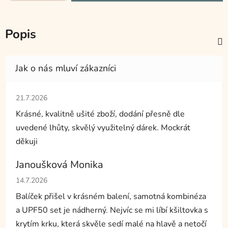
Popis
Hodnocení obchodu je 5 z 5 hvězdiček.
21.7.2026
Krásné, kvalitně ušité zboží, dodání přesně dle
uvedené lhůty, skvělý využitelný dárek. Mockrát
děkuji
Janoušková Monika
Hodnocení obchodu je 5 z 5 hvězdiček.
14.7.2026
Balíček přišel v krásném balení, samotná kombinéza
a UPF50 set je nádherný. Nejvíc se mi líbí kšiltovka s
krytím krku, která skvěle sedí malé na hlavě a netočí