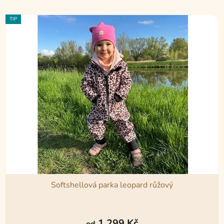
TIP
Softshellová parka leopard růžový
Průměrné
hodnocení
1 299 Kč