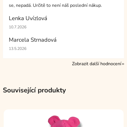
se, nepadá. Určitě to není náš poslední nákup.
Lenka Uvízlová
Hodnocení obchodu je 5 z 5 hvězdiček.
10.7.2026
Marcela Strnadová
Hodnocení obchodu je 5 z 5 hvězdiček.
13.5.2026
Zobrazit další hodnocení
Související produkty