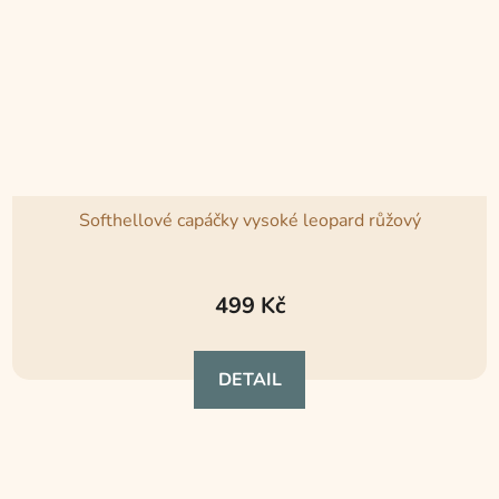
Softhellové capáčky vysoké leopard růžový
Průměrné
hodnocení
499 Kč
produktu
je
DETAIL
5,0
z
5
hvězdiček.