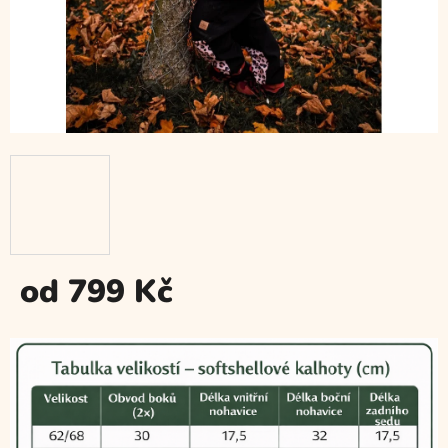
od
799 Kč
Měrná
cena: