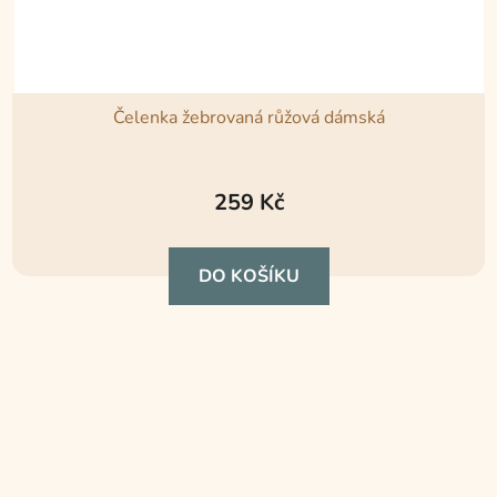
Čelenka žebrovaná růžová dámská
259 Kč
DO KOŠÍKU