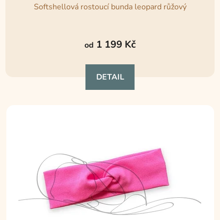
Softshellová rostoucí bunda leopard růžový
Průměrné
hodnocení
1 199 Kč
od
produktu
je
DETAIL
4,8
z
5
hvězdiček.