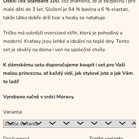
Öeko-Tex Standard 100
, což znamená, že je bezpečný i pro
malé děti do 3 let. Složení je 94 % bavlna a 6 % elastan,
takže látka dobře drží tvar a hezky se natahuje.
Tričko má volnější oversized střih, který je pohodlný a
moderní. Kraťasy jsou lehké a ideální na teplé dny. Tento
set je skvělý na doma i ven na společné chvíle.
K dámskému setu doporučujeme koupit i set pro Vaši
malou princeznu, ať každý vidí, jak stylové jste a jak Vám
to ladí!
Vyrobeno ručně v srdci Moravy.
Varianta:
Dostupnost
Zvolte variantu