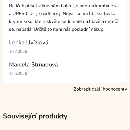
Balíček přišel v krásném balení, samotná kombinéza
a UPF50 set je nádherný. Nejvíc se mi líbí kšiltovka s
krytím krku, která skvěle sedí malé na hlavě a netočí
se, nepadá. Určitě to není náš poslední nákup.
Lenka Uvízlová
Hodnocení obchodu je 5 z 5 hvězdiček.
10.7.2026
Marcela Strnadová
Hodnocení obchodu je 5 z 5 hvězdiček.
13.5.2026
Zobrazit další hodnocení
Související produkty