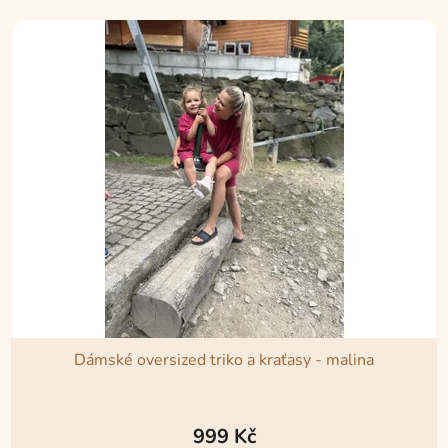
Dámské oversized triko a kraťasy - malina
Průměrné
hodnocení
999 Kč