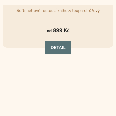
Softshellové rostoucí kalhoty leopard růžový
Průměrné
hodnocení
899 Kč
od
produktu
je
DETAIL
4,8
z
5
hvězdiček.