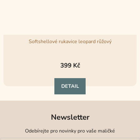
Softshellové rukavice leopard růžový
Průměrné
hodnocení
399 Kč
produktu
je
DETAIL
5,0
z
5
hvězdiček.
Newsletter
Odebírejte pro novinky pro vaše maličké