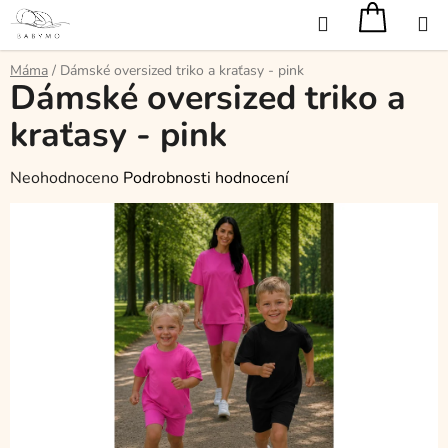
Přejít
Hledat
na
obsah
Máma
/
Dámské oversized triko a kraťasy - pink
Dámské oversized triko a
kraťasy - pink
Průměrné
Neohodnoceno
Podrobnosti hodnocení
hodnocení
produktu
je
0,0
z
5
hvězdiček.