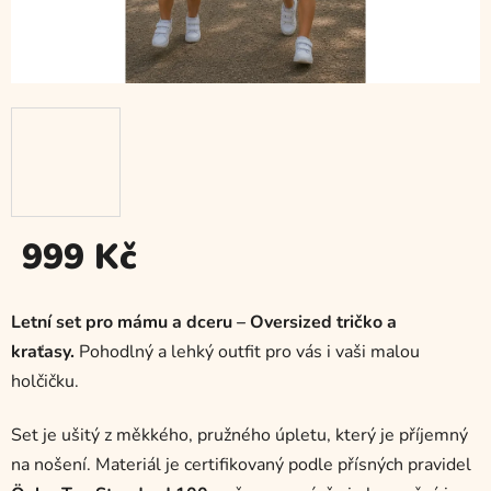
999 Kč
Měrná
cena:
Letní set pro mámu a dceru – Oversized tričko a
kraťasy.
Pohodlný a lehký outfit pro vás i vaši malou
holčičku.
Set je ušitý z měkkého, pružného úpletu, který je příjemný
na nošení. Materiál je certifikovaný podle přísných pravidel