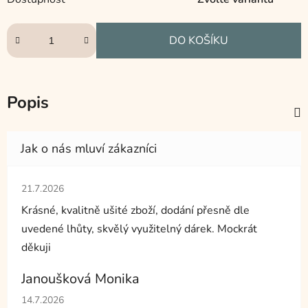
DO KOŠÍKU
Popis
Hodnocení obchodu je 5 z 5 hvězdiček.
21.7.2026
Krásné, kvalitně ušité zboží, dodání přesně dle
uvedené lhůty, skvělý využitelný dárek. Mockrát
děkuji
Janoušková Monika
Hodnocení obchodu je 5 z 5 hvězdiček.
14.7.2026