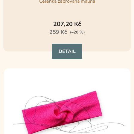
Čelenka žebrovaná malina
Průměrné
hodnocení
207,20 Kč
produktu
259 Kč
(–20 %)
je
5,0
DETAIL
z
5
hvězdiček.