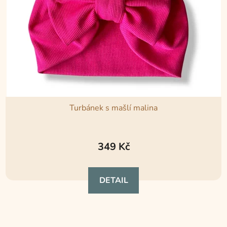
Turbánek s mašlí malina
Průměrné
hodnocení
349 Kč
produktu
je
DETAIL
5,0
z
5
hvězdiček.