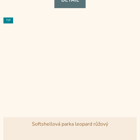
DETAIL
5,0
z
5
TIP
hvězdiček.
Softshellová parka leopard růžový
Průměrné