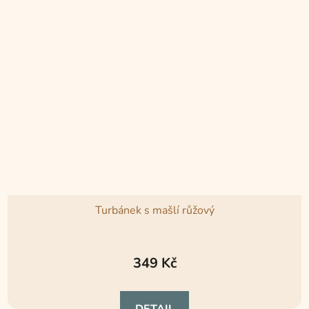
Turbánek s mašlí růžový
Průměrné
hodnocení
349 Kč
produktu
je