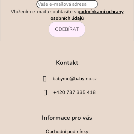
Vložením e-mailu souhlasíte s
podmínkami ochrany
osobních údajů
ODEBÍRAT
Z
á
Kontakt
p
a
babymo
@
babymo.cz
t
í
+420 737 335 418
Informace pro vás
Obchodní podmínky