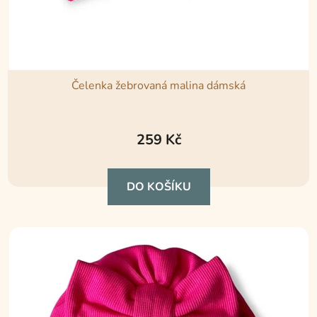
Čelenka žebrovaná malina dámská
Průměrné
hodnocení
259 Kč
produktu
je
DO KOŠÍKU
5,0
z
5
hvězdiček.