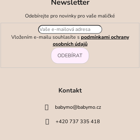
Newsletter
Odebírejte pro novinky pro vaše maličké
Vložením e-mailu souhlasíte s
podmínkami ochrany
osobních údajů
ODEBÍRAT
Z
á
Kontakt
p
a
babymo
@
babymo.cz
t
í
+420 737 335 418