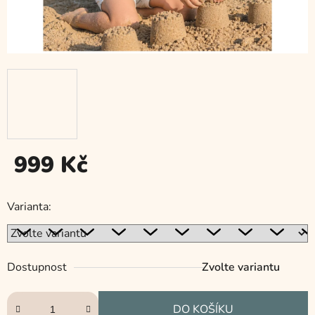
999 Kč
Měrná
cena:
Varianta:
Dostupnost
Zvolte variantu
DO KOŠÍKU