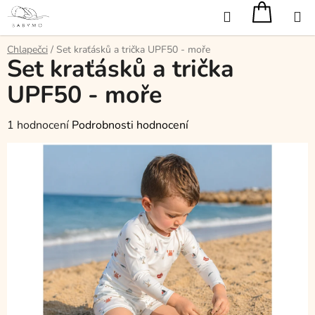
Přejít
Hledat
na
obsah
Chlapečci
/
Set kraťásků a trička UPF50 - moře
Set kraťásků a trička
UPF50 - moře
Průměrné
1 hodnocení
Podrobnosti hodnocení
hodnocení
produktu
je
5,0
z
5
hvězdiček.