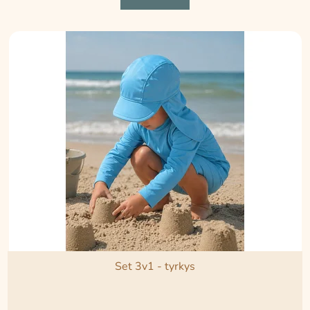
Set 3v1 - tyrkys
Průměrné