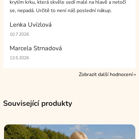
krytím krku, která skvěle sedí malé na hlavě a netočí
se, nepadá. Určitě to není náš poslední nákup.
Lenka Uvízlová
Hodnocení obchodu je 5 z 5 hvězdiček.
10.7.2026
Marcela Strnadová
Hodnocení obchodu je 5 z 5 hvězdiček.
13.5.2026
Zobrazit další hodnocení
Související produkty