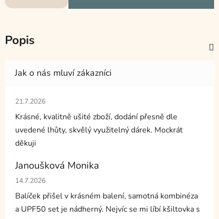
Popis
Hodnocení obchodu je 5 z 5 hvězdiček.
21.7.2026
Krásné, kvalitně ušité zboží, dodání přesně dle
uvedené lhůty, skvělý využitelný dárek. Mockrát
děkuji
Janoušková Monika
Hodnocení obchodu je 5 z 5 hvězdiček.
14.7.2026
Balíček přišel v krásném balení, samotná kombinéza
a UPF50 set je nádherný. Nejvíc se mi líbí kšiltovka s