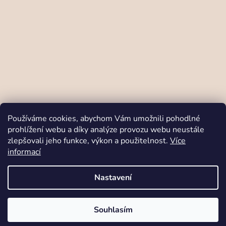
Sledovat na Instagramu
Používáme cookies, abychom Vám umožnili pohodlné
prohlížení webu a díky analýze provozu webu neustále
zlepšovali jeho funkce, výkon a použitelnost.
Více
Odstoupit od smlouvy
informací
Nastavení
Vytvořil Shoptet
Copyright 2026
Babymo.cz
. Všechna práva
vyhrazena.
Designed and coded by
Brandeus
V srdci Moravy šijeme prémiové oblečení z certifikovaných materiálů
Souhlasím
nejvyšší kvality.