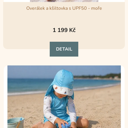
Overálek a kšiltovka s UPF50 - moře
Průměrné
hodnocení
1 199 Kč
produktu
je
DETAIL
5,0
z
5
hvězdiček.