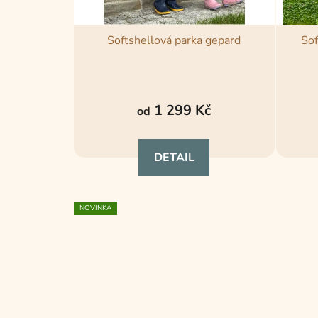
Softshellová parka gepard
Sof
Průměrné
hodnocení
1 299 Kč
od
produktu
je
DETAIL
4,8
z
5
NOVINKA
hvězdiček.