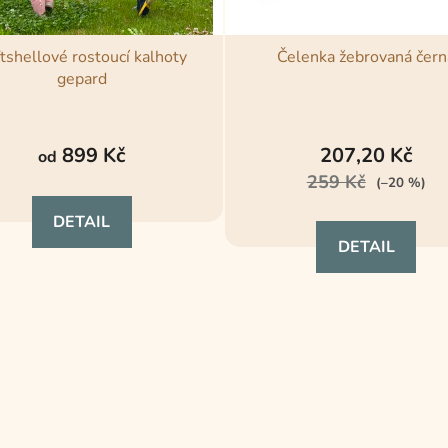
tshellové rostoucí kalhoty
Čelenka žebrovaná čern
gepard
Průměrné
hodnocení
899 Kč
207,20 Kč
od
produktu
259 Kč
(–20 %)
je
DETAIL
5,0
DETAIL
z
5
hvězdiček.