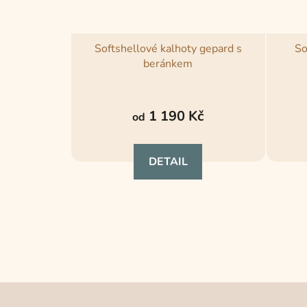
Softshellové kalhoty gepard s
So
beránkem
Průměrné
hodnocení
1 190 Kč
od
produktu
je
DETAIL
5,0
z
5
hvězdiček.