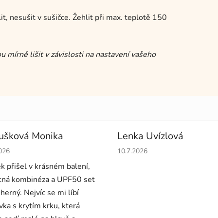
, nesušit v sušičce. Žehlit při max. teplotě 150
 mírně lišit v závislosti na nastavení vašeho
ušková Monika
Lenka Uvízlová
cení obchodu je 5 z 5 hvězdiček.
Hodnocení obchodu je 5 z 5 
026
10.7.2026
ek přišel v krásném balení,
ná kombinéza a UPF50 set
herný. Nejvíc se mi líbí
vka s krytím krku, která