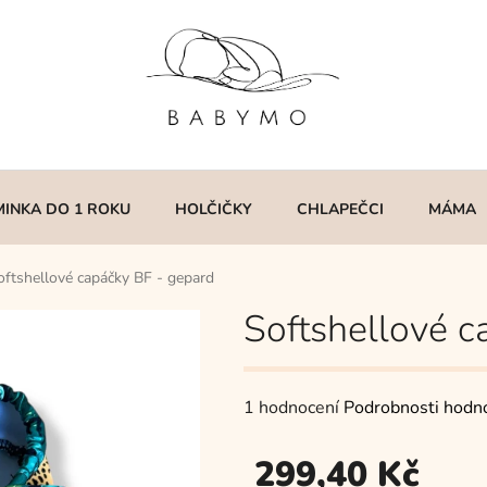
MINKA DO 1 ROKU
HOLČIČKY
CHLAPEČCI
MÁMA
oftshellové capáčky BF - gepard
Softshellové c
Průměrné
1 hodnocení
Podrobnosti hodn
hodnocení
299,40 Kč
produktu