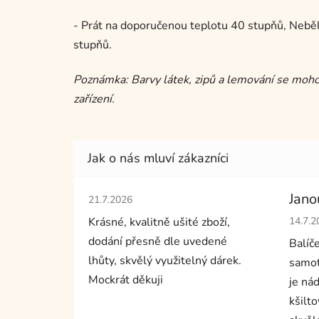
- Prát na doporučenou teplotu 40 stupňů, Nebělit
stupňů.
Poznámka: Barvy látek, zipů a lemování se mohou
zařízení.
Hodnocení obchodu je 5 z 5 hvězdiček.
Jano
21.7.2026
Hodno
Krásné, kvalitně ušité zboží,
14.7.2
dodání přesně dle uvedené
Balíč
lhůty, skvělý využitelný dárek.
samot
Mockrát děkuji
je nád
kšilto