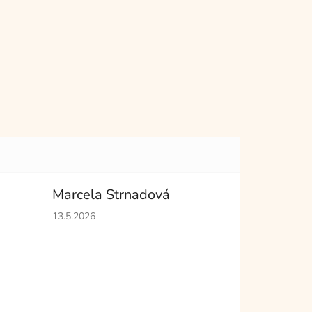
Marcela Strnadová
hvězdiček.
Hodnocení obchodu je 5 z 5 hvězdiček.
13.5.2026