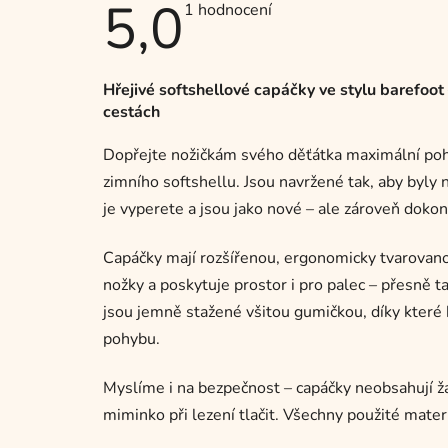
5,0
Průměrné
1 hodnocení
hodnocení
produktu
je
5,0
z
Hřejivé softshellové capáčky ve stylu barefoot
5
cestách
hvězdiček.
Dopřejte nožičkám svého děťátka maximální poho
zimního softshellu. Jsou navržené tak, aby byly
je vyperete a jsou jako nové – ale zároveň dok
Capáčky mají rozšířenou, ergonomicky tvarovano
nožky a poskytuje prostor i pro palec – přesně ta
jsou jemně stažené všitou gumičkou, díky které k
pohybu.
Myslíme i na bezpečnost – capáčky neobsahují žá
miminko při lezení tlačit. Všechny použité materi