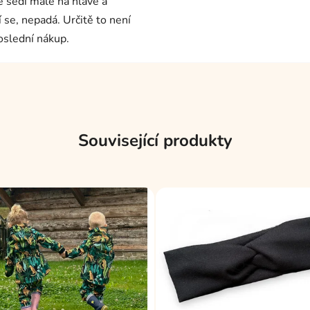
e sedí malé na hlavě a
í se, nepadá. Určitě to není
oslední nákup.
Související produkty