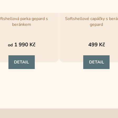
ftshellová parka gepard s
Softshellové capáčky s ber
beránkem
gepard
Průměrné
Průměrné
hodnocení
hodnocení
1 990 Kč
499 Kč
od
produktu
produktu
je
je
DETAIL
DETAIL
4,8
5,0
z
z
5
5
hvězdiček.
hvězdiček.