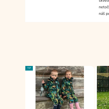
skvěl
netoč
náš p
TIP