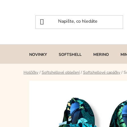
Přejít
na
obsah
NOVINKY
SOFTSHELL
MERINO
MI
Holčičky
/
Softshellové oblečení
/
Softshellové capáčky
/
S