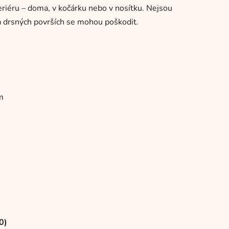
riéru – doma, v kočárku nebo v nosítku. Nejsou
a drsných površích se mohou poškodit.
m
0)