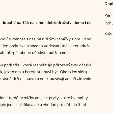
Dopl
Kate
 – ideální parťák na zimní dobrodružství doma i na
Pohl
Zate
dlí a volnost s našimi nízkými capáčky z hřejivého
 nejen praktické a snadno udržovatelné – jednoduše
onale přizpůsobené dětským potřebám.
u podrážku, která respektuje přirozený tvar dětské
k, jak to má u barefoot obuvi být. Okolo kotníčku
rásně drží na nožce a nesklouzávají ani při aktivním
dné tvrdé brzdičky ani jiné prvky, které by mohly
ály jsou certifikované a vhodné pro děti do 3 let.