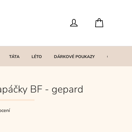
TÁTA
LÉTO
DÁRKOVÉ POUKAZY
O MNĚ
apáčky BF - gepard
ocení