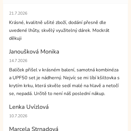
Hodnocení obchodu je 5 z 5 hvězdiček.
21.7.2026
Krásné, kvalitně ušité zboží, dodání přesně dle
uvedené lhůty, skvělý využitelný dárek. Mockrát
děkuji
Janoušková Monika
Hodnocení obchodu je 5 z 5 hvězdiček.
14.7.2026
Balíček přišel v krásném balení, samotná kombinéza
a UPF50 set je nádherný. Nejvíc se mi líbí kšiltovka s
krytím krku, která skvěle sedí malé na hlavě a netočí
se, nepadá. Určitě to není náš poslední nákup.
Lenka Uvízlová
Hodnocení obchodu je 5 z 5 hvězdiček.
10.7.2026
Marcela Strnadová