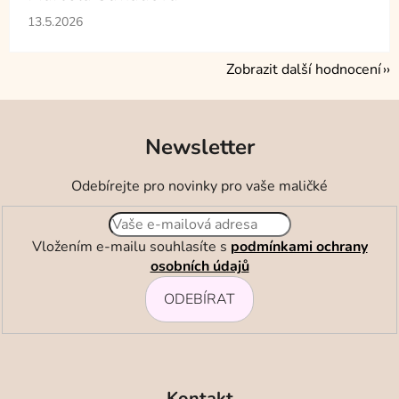
Hodnocení obchodu je 5 z 5 hvězdiček.
13.5.2026
Zobrazit další hodnocení
Newsletter
Odebírejte pro novinky pro vaše maličké
Vložením e-mailu souhlasíte s
podmínkami ochrany
osobních údajů
ODEBÍRAT
Z
á
Kontakt