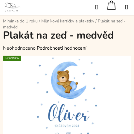
Přejít
Hledat
na
obsah
Miminka do 1 roku
/
Milníkové kartičky a plakátky
/
Plakát na zeď -
medvěd
Plakát na zeď - medvěd
Průměrné
Neohodnoceno
Podrobnosti hodnocení
hodnocení
NOVINKA
produktu
je
0,0
z
5
hvězdiček.