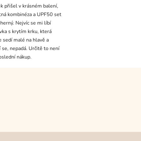
ek přišel v krásném balení,
ná kombinéza a UPF50 set
herný. Nejvíc se mi líbí
vka s krytím krku, která
e sedí malé na hlavě a
í se, nepadá. Určitě to není
oslední nákup.