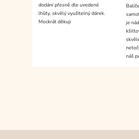
dodání přesně dle uvedené
Balíč
lhůty, skvělý využitelný dárek.
samot
Mockrát děkuji
je nád
kšilto
skvěl
netoč
náš p