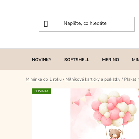
Přejít
na
obsah
NOVINKY
SOFTSHELL
MERINO
MI
Miminka do 1 roku
/
Milníkové kartičky a plakátky
/
Plakát 
NOVINKA