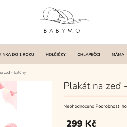
MINKA DO 1 ROKU
HOLČIČKY
CHLAPEČCI
MÁMA
na zeď - balóny
Plakát na zeď 
Průměrné
Neohodnoceno
Podrobnosti ho
hodnocení
299 Kč
produktu