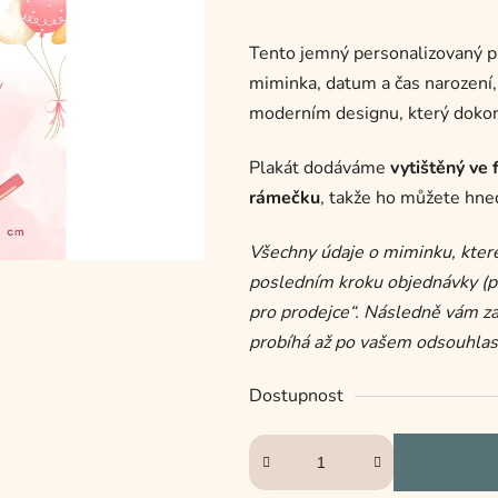
je
0,0
Měrná
Tento jemný personalizovaný p
z
miminka, datum a čas narození, 
5
cena:
moderním designu, který dokon
hvězdiček.
Plakát dodáváme
vytištěný ve
rámečku
, takže ho můžete hned
Všechny údaje o miminku, které
posledním kroku objednávky (p
pro prodejce“. Následně vám z
probíhá až po vašem odsouhlas
Dostupnost