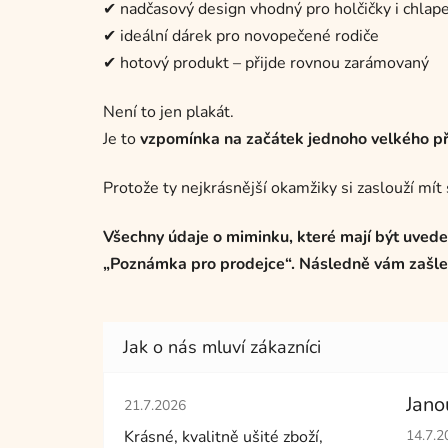
✔ nadčasový design vhodný pro holčičky i chlap
✔ ideální dárek pro novopečené rodiče
✔ hotový produkt – přijde rovnou zarámovaný
Není to jen plakát.
Je to
vzpomínka na začátek jednoho velkého př
Protože ty nejkrásnější okamžiky si zaslouží mít 
Všechny údaje o miminku, které mají být uvede
„Poznámka pro prodejce“. Následně vám zašlem
Hodnocení obchodu je 5 z 5 hvězdiček.
Jano
21.7.2026
Hodno
Krásné, kvalitně ušité zboží,
14.7.2