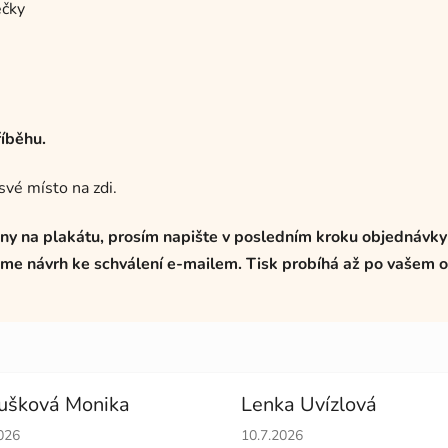
ečky
íběhu.
své místo na zdi.
ny na plakátu, prosím napište v posledním kroku objednávky
e návrh ke schválení e-mailem. Tisk probíhá až po vašem o
ušková Monika
Lenka Uvízlová
cení obchodu je 5 z 5 hvězdiček.
Hodnocení obchodu je 5 z 5 
026
10.7.2026