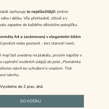
lakát zachycuje
to nejdůležitější
: jméno
váhu i délku. Vše přehledně, citlivě a v
ale zapadne do každého dětského pokojíčku.
 formátu A4 a zarámovaný v elegantním bílém
 pověsit nebo postavit – bez starostí navíc.
 mají být uvedeny na plakátu, prosím napište v
o vyplnění osobních údajů) do pole „Poznámka
ašleme návrh ke schválení e-mailem. Tisk
ení návrhu.
Vyrobíme do 2 prac. dnů
DO KOŠÍKU