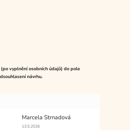
 (po vyplnění osobních údajů) do pole
dsouhlasení návrhu.
Marcela Strnadová
hvězdiček.
Hodnocení obchodu je 5 z 5 hvězdiček.
13.5.2026