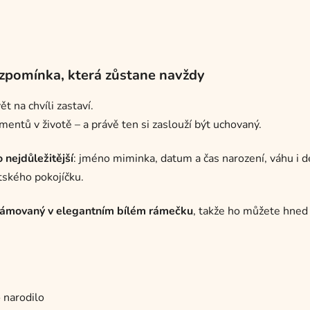
vzpomínka, která zůstane navždy
t na chvíli zastaví.
entů v životě – a právě ten si zaslouží být uchovaný.
o nejdůležitější
: jméno miminka, datum a čas narození, váhu i d
tského pokojíčku.
arámovaný v elegantním bílém rámečku
, takže ho můžete hned 
 narodilo