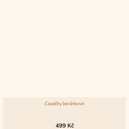
Capáčky beránkové
499 Kč