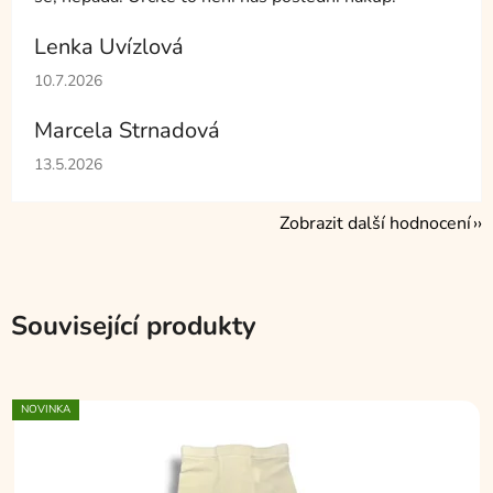
Lenka Uvízlová
Hodnocení obchodu je 5 z 5 hvězdiček.
10.7.2026
Marcela Strnadová
Hodnocení obchodu je 5 z 5 hvězdiček.
13.5.2026
Zobrazit další hodnocení
Související produkty
NOVINKA