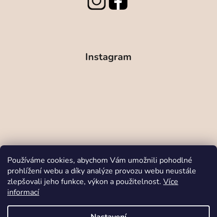
Instagram
Používáme cookies, abychom Vám umožnili pohodlné
prohlížení webu a díky analýze provozu webu neustále
zlepšovali jeho funkce, výkon a použitelnost.
Více
Sledovat na Instagramu
informací
Odstoupit od smlouvy