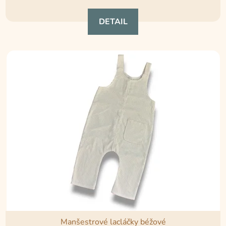
je
DETAIL
4,8
z
5
hvězdiček.
Manšestrové lacláčky béžové