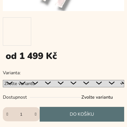
od
1 499 Kč
Měrná
cena:
Varianta:
Dostupnost
Zvolte variantu
DO KOŠÍKU