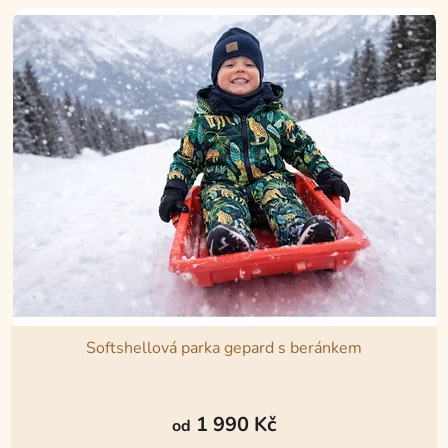
Softshellová parka gepard s beránkem
Průměrné
hodnocení
1 990 Kč
od
produktu