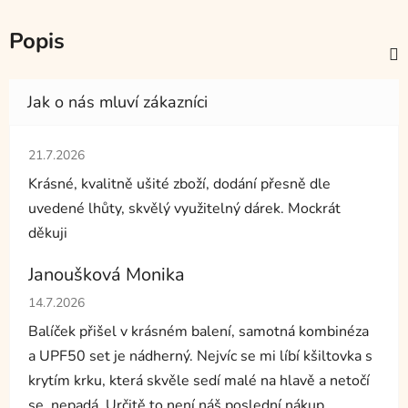
Popis
Hodnocení obchodu je 5 z 5 hvězdiček.
21.7.2026
Krásné, kvalitně ušité zboží, dodání přesně dle
uvedené lhůty, skvělý využitelný dárek. Mockrát
děkuji
Janoušková Monika
Hodnocení obchodu je 5 z 5 hvězdiček.
14.7.2026
Balíček přišel v krásném balení, samotná kombinéza
a UPF50 set je nádherný. Nejvíc se mi líbí kšiltovka s
krytím krku, která skvěle sedí malé na hlavě a netočí
se, nepadá. Určitě to není náš poslední nákup.