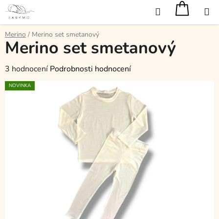
Přejít
Hledat
na
obsah
Merino
/
Merino set smetanový
Merino set smetanový
Průměrné
3 hodnocení
Podrobnosti hodnocení
hodnocení
NOVINKA
produktu
je
5,0
z
5
hvězdiček.