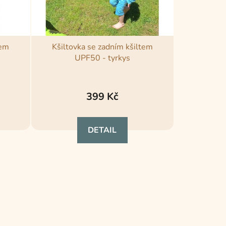
tem
Kšiltovka se zadním kšiltem
UPF50 - tyrkys
Průměrné
hodnocení
399 Kč
produktu
je
DETAIL
5,0
z
5
hvězdiček.