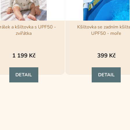
álek a kšiltovka s UPF50 -
Kšiltovka se zadním kšil
zvířátka
UPF50 - moře
Průměrné
Průměrné
hodnocení
hodnocení
1 199 Kč
399 Kč
produktu
produktu
je
je
DETAIL
DETAIL
5,0
5,0
z
z
5
5
hvězdiček.
hvězdiček.