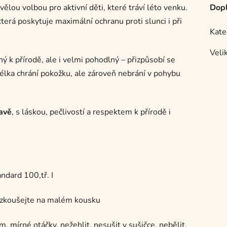
vělou volbou pro aktivní děti, které tráví léto venku.
Dopl
která poskytuje maximální ochranu proti slunci i při
Kate
Veli
ný k přírodě, ale i velmi pohodlný – přizpůsobí se
élka chrání pokožku, ale zároveň nebrání v pohybu
ravě
, s láskou, pečlivostí a respektem k přírodě i
ndard 100,tř. I
dzkoušejte na malém kousku
 mírné otáčky, nežehlit, nesušit v sušičce, nebělit.