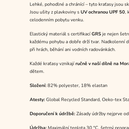
Lehké, pohodlné a chránící – tyto kraťasy jsou sk
Jsou ušity z plavkoviny s
UV ochranou UPF 50
, 
celodenním pobytu venku.
Elastický materiál s certifikací
GRS
je nejen šetr
každému pohybu a dobře drží tvar. Nadkolenní d
při hrách, běhání ani vodních radovánkách.
Každé kraťasy vznikají
ručně v naší dílně na Mo
dětem.
Složení:
82% polyester, 18% elastan
Atesty:
Global Recycled Standard, Oeko-tex Sta
Doporučení k údržbě:
Zásady údržby nejprve o
Údržba:
Maximální teplota 30 °C, šetrný program,