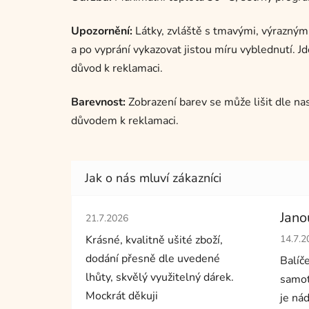
Upozornění:
Látky, zvláště s tmavými, výrazným
a po vyprání vykazovat jistou míru vyblednutí. Jd
důvod k reklamaci.
Barevnost:
Zobrazení barev se může lišit dle na
důvodem k reklamaci.
Hodnocení obchodu je 5 z 5 hvězdiček.
Jano
21.7.2026
Hodno
Krásné, kvalitně ušité zboží,
14.7.2
dodání přesně dle uvedené
Balíč
lhůty, skvělý využitelný dárek.
samot
Mockrát děkuji
je nád