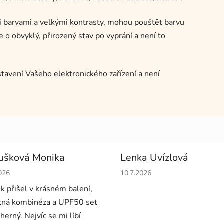
i barvami a velkými kontrasty, mohou pouštět barvu
e o obvyklý, přirozený stav po vyprání a není to
stavení Vašeho elektronického zařízení a není
ušková Monika
Lenka Uvízlová
cení obchodu je 5 z 5 hvězdiček.
Hodnocení obchodu je 5 z 5 
026
10.7.2026
ek přišel v krásném balení,
ná kombinéza a UPF50 set
herný. Nejvíc se mi líbí