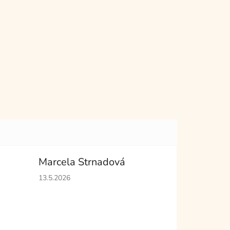
Marcela Strnadová
hvězdiček.
Hodnocení obchodu je 5 z 5 hvězdiček.
13.5.2026