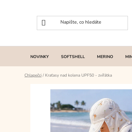
Přejít
na
obsah
NOVINKY
SOFTSHELL
MERINO
MI
Chlapečci
/
Kraťasy nad kolena UPF50 - zvířátka