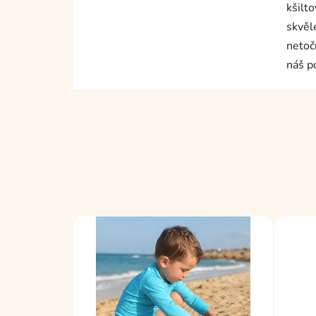
kšilto
skvěl
netoč
náš p