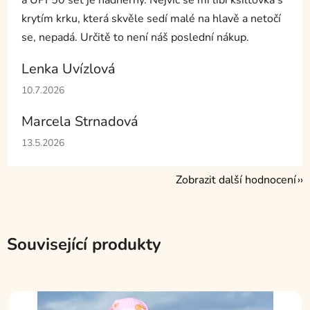
a UPF50 set je nádherný. Nejvíc se mi líbí kšiltovka s
krytím krku, která skvěle sedí malé na hlavě a netočí
se, nepadá. Určitě to není náš poslední nákup.
Lenka Uvízlová
Hodnocení obchodu je 5 z 5 hvězdiček.
10.7.2026
Marcela Strnadová
Hodnocení obchodu je 5 z 5 hvězdiček.
13.5.2026
Zobrazit další hodnocení
Související produkty