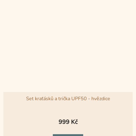
hvězdiček.
Set kraťásků a trička UPF50 - hvězdice
999 Kč