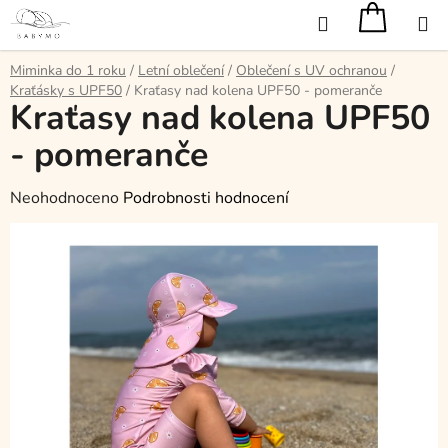
Přejít
Hledat
na
obsah
Miminka do 1 roku
/
Letní oblečení
/
Oblečení s UV ochranou
/
Kraťásky s UPF50
/
Kraťasy nad kolena UPF50 - pomeranče
Kraťasy nad kolena UPF50
- pomeranče
Průměrné
Neohodnoceno
Podrobnosti hodnocení
hodnocení
produktu
je
0,0
z
5
hvězdiček.