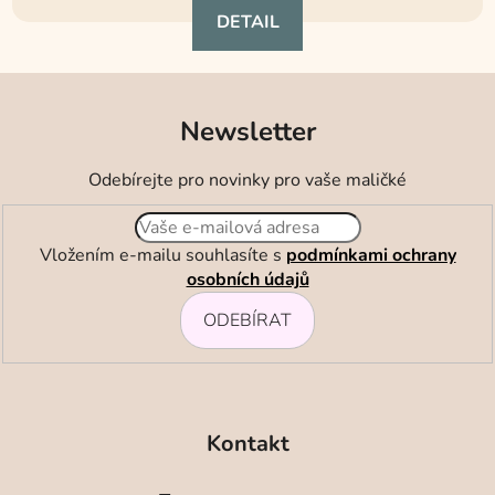
DETAIL
Newsletter
Odebírejte pro novinky pro vaše maličké
Vložením e-mailu souhlasíte s
podmínkami ochrany
osobních údajů
ODEBÍRAT
Z
á
Kontakt
p
a