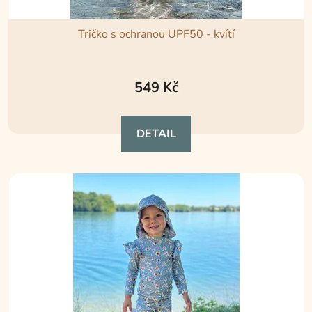
Tričko s ochranou UPF50 - kvítí
Průměrné
hodnocení
549 Kč
produktu
je
DETAIL
5,0
z
5
hvězdiček.