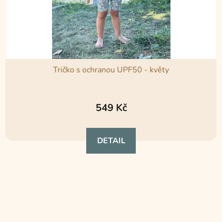
Tričko s ochranou UPF50 - květy
Průměrné
hodnocení
549 Kč
produktu
je
DETAIL
5,0
z
5
hvězdiček.