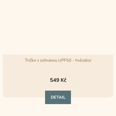
Tričko s ochranou UPF50 - hvězdice
Průměrné
hodnocení
549 Kč
produktu
je
DETAIL
5,0
z
5