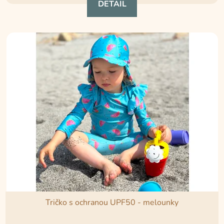
DETAIL
5,0
z
5
hvězdiček.
Tričko s ochranou UPF50 - melounky
Průměrné