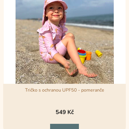
Tričko s ochranou UPF50 - pomeranče
Průměrné
hodnocení
549 Kč
produktu
je