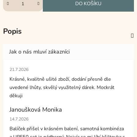
DO KOŠÍKU
Popis
Hodnocení obchodu je 5 z 5 hvězdiček.
21.7.2026
Krásné, kvalitně ušité zboží, dodání přesně dle
uvedené lhůty, skvělý využitelný dárek. Mockrát
děkuji
Janoušková Monika
Hodnocení obchodu je 5 z 5 hvězdiček.
14.7.2026
Balíček přišel v krásném balení, samotná kombinéza