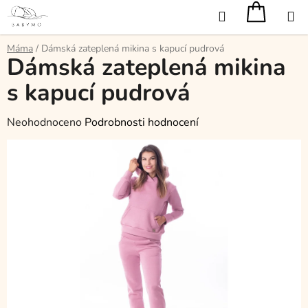
Přejít
Hledat
na
obsah
Máma
/
Dámská zateplená mikina s kapucí pudrová
Dámská zateplená mikina
s kapucí pudrová
Průměrné
Neohodnoceno
Podrobnosti hodnocení
hodnocení
produktu
je
0,0
z
5
hvězdiček.