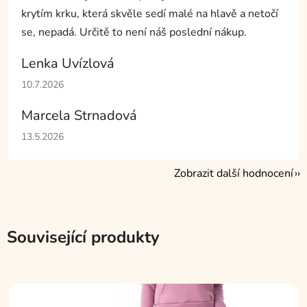
krytím krku, která skvěle sedí malé na hlavě a netočí
se, nepadá. Určitě to není náš poslední nákup.
Lenka Uvízlová
Hodnocení obchodu je 5 z 5 hvězdiček.
10.7.2026
Marcela Strnadová
Hodnocení obchodu je 5 z 5 hvězdiček.
13.5.2026
Zobrazit další hodnocení
Související produkty