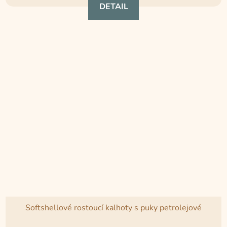
DETAIL
4,5
z
5
hvězdiček.
Softshellové rostoucí kalhoty s puky petrolejové