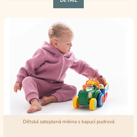
DETAIL
Dětská zateplená mikina s kapucí pudrová
Průměrné