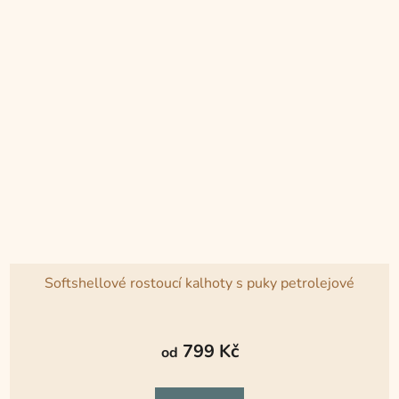
Softshellové rostoucí kalhoty s puky petrolejové
Průměrné
hodnocení
799 Kč
od
produktu
je