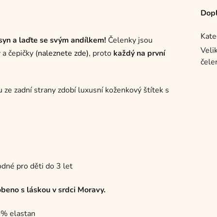
Dopl
Kate
yn a laďte se svým andílkem!
Čelenky jsou
Velik
a čepičky (
naleznete zde)
, proto
každý na první
čele
 ze zadní strany zdobí luxusní koženkový štítek s
dné pro děti do 3 let
eno s láskou v srdci Moravy.
6% elastan