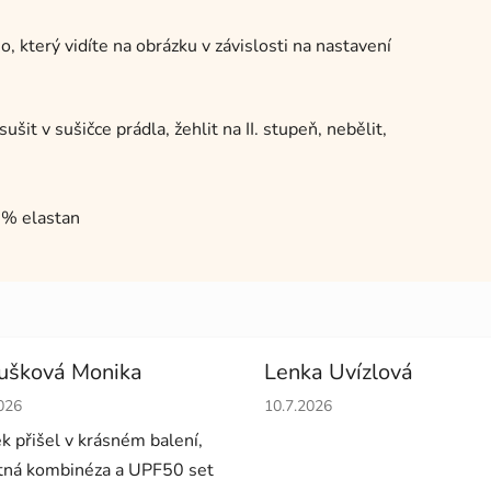
, který vidíte na obrázku v závislosti na nastavení
it v sušičce prádla, žehlit na II. stupeň, nebělit,
3% elastan
ušková Monika
Lenka Uvízlová
cení obchodu je 5 z 5 hvězdiček.
Hodnocení obchodu je 5 z 5 
026
10.7.2026
ek přišel v krásném balení,
ná kombinéza a UPF50 set