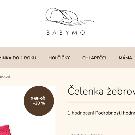
MINKA DO 1 ROKU
HOLČIČKY
CHLAPEČCI
MÁMA
ínová
Čelenka žebro
259 KČ
–20 %
Průměrné
1 hodnocení
Podrobnosti hodn
hodnocení
produktu