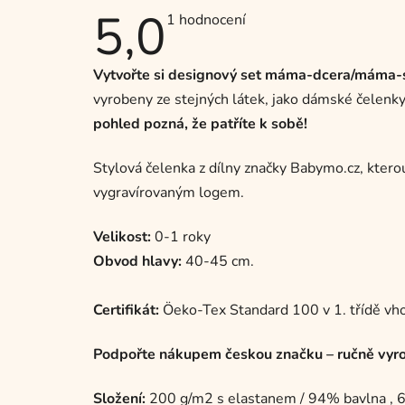
5,0
Průměrné
1 hodnocení
hodnocení
produktu
je
Vytvořte si designový set máma-dcera/máma-s
5,0
z
vyrobeny ze stejných látek, jako dámské čelenky 
5
hvězdiček.
pohled pozná, že patříte k sobě!
Stylová čelenka z dílny značky Babymo.cz, kterou
vygravírovaným logem.
Velikost:
0-1 roky
Obvod hlavy:
40-45 cm.
Certifikát:
Öeko-Tex Standard 100 v 1. třídě vho
Podpořte nákupem českou značku – ručně vyrob
Složení:
200 g/m2 s elastanem / 94% bavlna , 