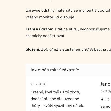
Barevné odstíny materiálu se mohou lišit od toho
vašeho monitoru či displeje.
Praní a údržba:
Prát na 40°C, nedoporučujeme suš
chemicky neošetřovat.
Složení:
250 g/m2 s elastanem / 97% bavlna , 
Hodnocení obchodu je 5 z 5 hvězdiček.
Jano
21.7.2026
Hodno
Krásné, kvalitně ušité zboží,
14.7.2
dodání přesně dle uvedené
Balíč
lhůty, skvělý využitelný dárek.
samot