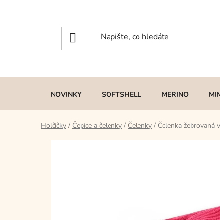
Přejít
na
obsah
NOVINKY
SOFTSHELL
MERINO
MI
Holčičky
/
Čepice a čelenky
/
Čelenky
/
Čelenka žebrovaná v