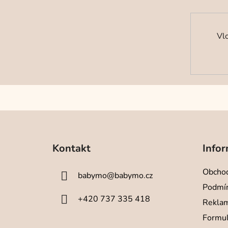
Vl
Z
á
Kontakt
Infor
p
a
Obchod
babymo
@
babymo.cz
t
Podmín
í
+420 737 335 418
Reklam
Formul