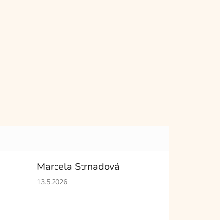
Marcela Strnadová
hvězdiček.
Hodnocení obchodu je 5 z 5 hvězdiček.
13.5.2026