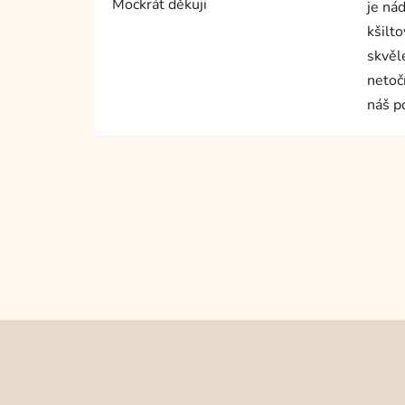
Mockrát děkuji
je nád
kšilto
skvěl
netoč
náš p