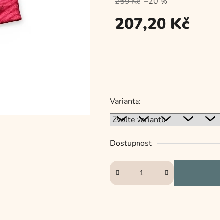
259 Kč
–20 %
je
5,0
207,20 Kč
z
5
Měrná
hvězdiček.
cena:
Varianta:
Dostupnost