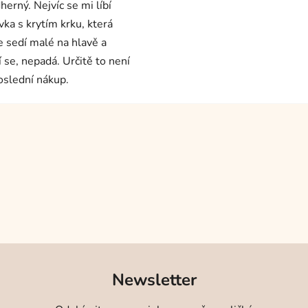
herný. Nejvíc se mi líbí
vka s krytím krku, která
e sedí malé na hlavě a
í se, nepadá. Určitě to není
oslední nákup.
Newsletter