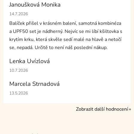
Janoušková Monika
Hodnocení obchodu je 5 z 5 hvězdiček.
14.7.2026
Balíček přišel v krásném balení, samotná kombinéza
a UPF50 set je nádherný. Nejvíc se mi líbí kšiltovka s
krytím krku, která skvěle sedí malé na hlavě a netočí
se, nepadá. Určitě to není náš poslední nákup.
Lenka Uvízlová
Hodnocení obchodu je 5 z 5 hvězdiček.
10.7.2026
Marcela Strnadová
Hodnocení obchodu je 5 z 5 hvězdiček.
13.5.2026
Zobrazit další hodnocení