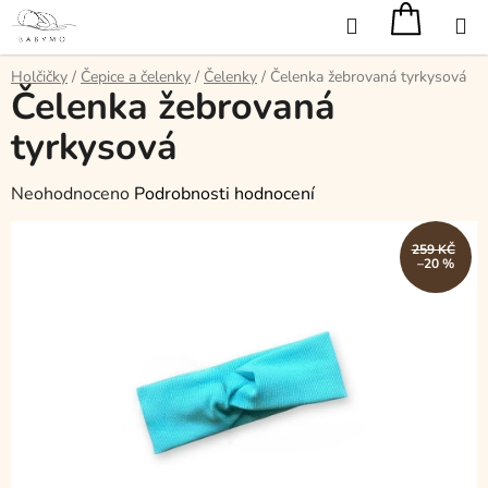
Přejít
Hledat
na
obsah
Holčičky
/
Čepice a čelenky
/
Čelenky
/
Čelenka žebrovaná tyrkysová
Čelenka žebrovaná
tyrkysová
Průměrné
Neohodnoceno
Podrobnosti hodnocení
hodnocení
produktu
259 KČ
–20 %
je
0,0
z
5
hvězdiček.