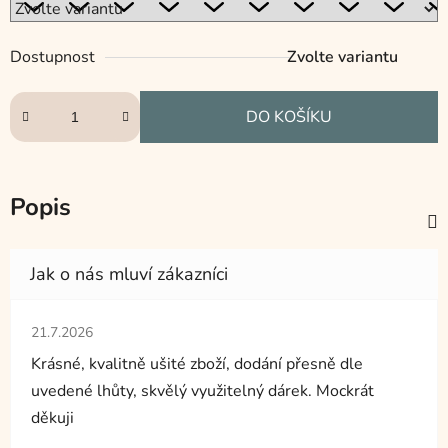
Dostupnost
Zvolte variantu
DO KOŠÍKU
Popis
Hodnocení obchodu je 5 z 5 hvězdiček.
21.7.2026
Krásné, kvalitně ušité zboží, dodání přesně dle
uvedené lhůty, skvělý využitelný dárek. Mockrát
děkuji