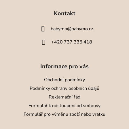
Z
á
Kontakt
p
a
babymo
@
babymo.cz
t
í
+420 737 335 418
Informace pro vás
Obchodní podmínky
Podmínky ochrany osobních údajů
Reklamační řád
Formulář k odstoupení od smlouvy
Formulář pro výměnu zboží nebo vratku