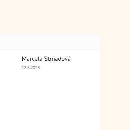
Marcela Strnadová
hvězdiček.
Hodnocení obchodu je 5 z 5 hvězdiček.
13.5.2026