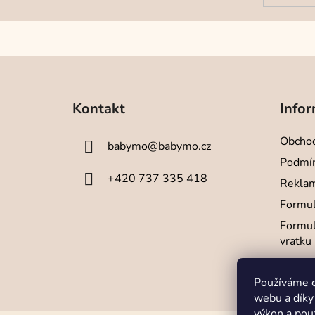
Z
á
Kontakt
Infor
p
a
Obchod
babymo
@
babymo.cz
t
Podmín
í
+420 737 335 418
Reklam
Formul
Formul
vratku
Používáme c
webu a díky
výkon a pou