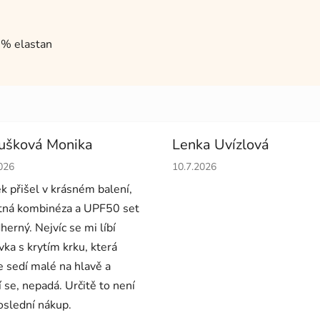
3% elastan
ušková Monika
Lenka Uvízlová
cení obchodu je 5 z 5 hvězdiček.
Hodnocení obchodu je 5 z 5 
026
10.7.2026
ek přišel v krásném balení,
ná kombinéza a UPF50 set
herný. Nejvíc se mi líbí
vka s krytím krku, která
e sedí malé na hlavě a
í se, nepadá. Určitě to není
oslední nákup.