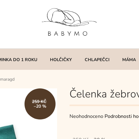
MINKA DO 1 ROKU
HOLČIČKY
CHLAPEČCI
MÁMA
smaragd
Čelenka žebro
259 KČ
–20 %
Průměrné
Neohodnoceno
Podrobnosti ho
hodnocení
produktu