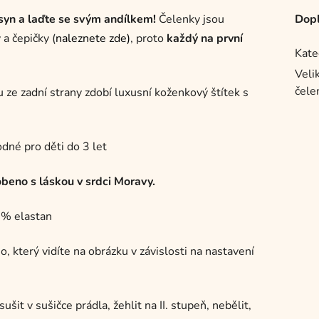
yn a laďte se svým andílkem!
Čelenky jsou
Dopl
a čepičky (
naleznete zde)
, proto
každý na první
Kate
Velik
čele
 ze zadní strany zdobí luxusní koženkový štítek s
dné pro děti do 3 let
eno s láskou v srdci Moravy.
6% elastan
, který vidíte na obrázku v závislosti na nastavení
it v sušičce prádla, žehlit na II. stupeň, nebělit,