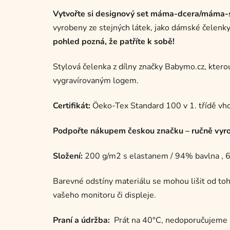
Vytvořte si designový set máma-dcera/máma-s
vyrobeny ze stejných látek, jako dámské čelenky 
pohled pozná, že patříte k sobě!
Stylová čelenka z dílny značky Babymo.cz, kterou
vygravírovaným logem.
Certifikát:
Öeko-Tex Standard 100 v 1. třídě vho
Podpořte nákupem českou značku – ručně vyrob
Složení:
200 g/m2 s elastanem / 94% bavlna , 
Barevné odstíny materiálu se mohou lišit od toho
vašeho monitoru či displeje.
Praní a údržba:
Prát na 40°C, nedoporučujeme suš