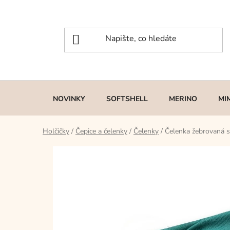
Přejít
na
obsah
NOVINKY
SOFTSHELL
MERINO
MI
Holčičky
/
Čepice a čelenky
/
Čelenky
/
Čelenka žebrovaná 