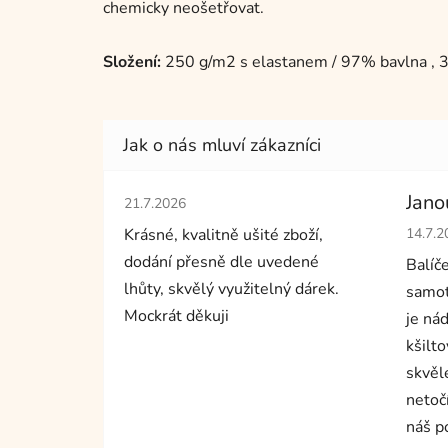
chemicky neošetřovat.
Složení:
250 g/m2 s elastanem / 97% bavlna , 
Hodnocení obchodu je 5 z 5 hvězdiček.
Jano
21.7.2026
Hodno
Krásné, kvalitně ušité zboží,
14.7.2
dodání přesně dle uvedené
Balíč
lhůty, skvělý využitelný dárek.
samot
Mockrát děkuji
je nád
kšilto
skvěl
netoč
náš p