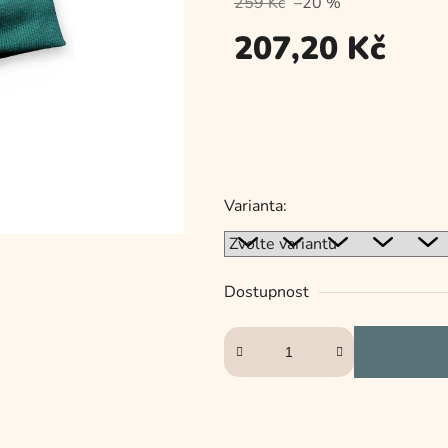
259 Kč
–20 %
je
0,0
207,20 Kč
z
5
Měrná
hvězdiček.
cena:
Varianta:
Dostupnost