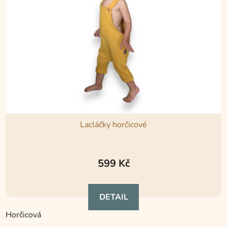
Lacláčky horčicové
Průměrné
hodnocení
599 Kč
produktu
je
DETAIL
5,0
z
Horčicová
5