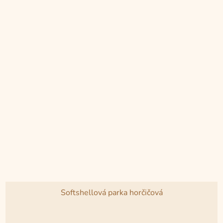
hvězdiček.
Softshellová parka horčičová