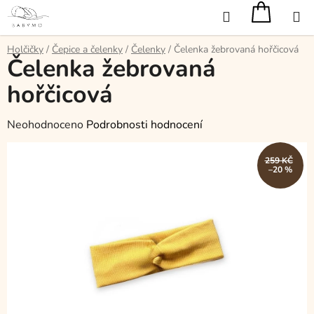
Přejít
Hledat
na
obsah
Holčičky
/
Čepice a čelenky
/
Čelenky
/
Čelenka žebrovaná hořčicová
Čelenka žebrovaná
hořčicová
Průměrné
Neohodnoceno
Podrobnosti hodnocení
hodnocení
produktu
259 KČ
–20 %
je
0,0
z
5
hvězdiček.