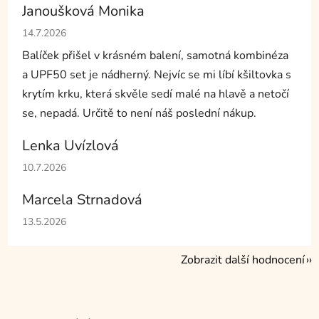
Janoušková Monika
Hodnocení obchodu je 5 z 5 hvězdiček.
14.7.2026
Balíček přišel v krásném balení, samotná kombinéza
a UPF50 set je nádherný. Nejvíc se mi líbí kšiltovka s
krytím krku, která skvěle sedí malé na hlavě a netočí
se, nepadá. Určitě to není náš poslední nákup.
Lenka Uvízlová
Hodnocení obchodu je 5 z 5 hvězdiček.
10.7.2026
Marcela Strnadová
Hodnocení obchodu je 5 z 5 hvězdiček.
13.5.2026
Zobrazit další hodnocení