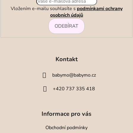
Vložením e-mailu souhlasíte s
podmínkami ochrany
osobních údajů
ODEBÍRAT
Z
á
Kontakt
p
a
babymo
@
babymo.cz
t
í
+420 737 335 418
Informace pro vás
Obchodní podmínky