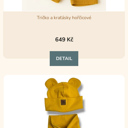
Tričko a kraťásky hořčicové
Průměrné
hodnocení
649 Kč
produktu
je
DETAIL
5,0
z
5
hvězdiček.