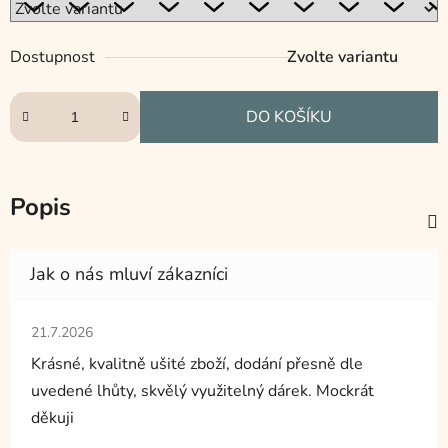
Dostupnost
Zvolte variantu
DO KOŠÍKU
Popis
Hodnocení obchodu je 5 z 5 hvězdiček.
21.7.2026
Krásné, kvalitně ušité zboží, dodání přesně dle
uvedené lhůty, skvělý využitelný dárek. Mockrát
děkuji