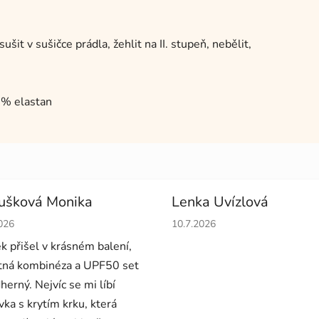
it v sušičce prádla, žehlit na II. stupeň, nebělit,
3% elastan
ušková Monika
Lenka Uvízlová
cení obchodu je 5 z 5 hvězdiček.
Hodnocení obchodu je 5 z 5 
026
10.7.2026
ek přišel v krásném balení,
ná kombinéza a UPF50 set
herný. Nejvíc se mi líbí
vka s krytím krku, která