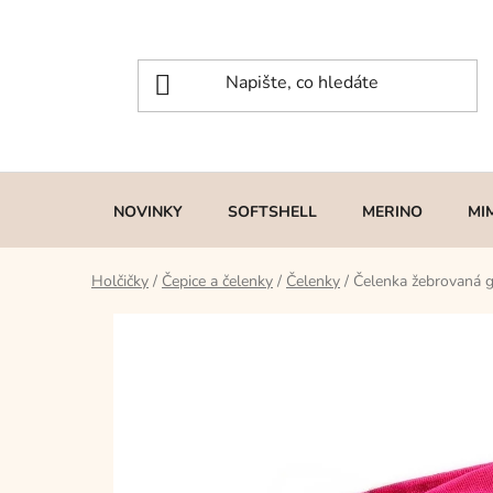
Přejít
na
obsah
NOVINKY
SOFTSHELL
MERINO
MI
Holčičky
/
Čepice a čelenky
/
Čelenky
/
Čelenka žebrovaná g