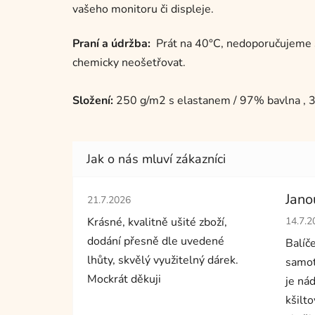
vašeho monitoru či displeje.
Praní a údržba:
Prát na 40°C, nedoporučujeme suš
chemicky neošetřovat.
Složení:
250 g/m2 s elastanem / 97% bavlna , 
Hodnocení obchodu je 5 z 5 hvězdiček.
Jano
21.7.2026
Hodno
Krásné, kvalitně ušité zboží,
14.7.2
dodání přesně dle uvedené
Balíč
lhůty, skvělý využitelný dárek.
samot
Mockrát děkuji
je nád
kšilto