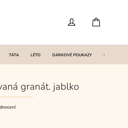
TÁTA
LÉTO
DÁRKOVÉ POUKAZY
O MNĚ
aná granát. jablko
dnocení