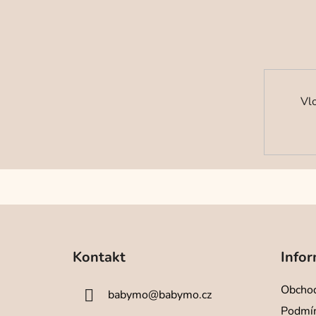
Vl
Z
á
Kontakt
Infor
p
a
Obchod
babymo
@
babymo.cz
t
Podmín