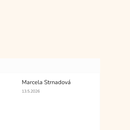
Marcela Strnadová
hvězdiček.
Hodnocení obchodu je 5 z 5 hvězdiček.
13.5.2026